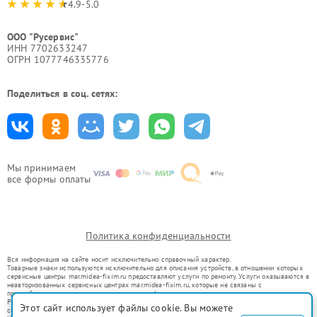
4.9-5.0
ООО "Русервис"
ИНН 7702633247
ОГРН 1077746335776
Поделиться в соц. сетях:
Мы принимаем
все формы оплаты
Политика конфиденциальности
Вся информация на сайте носит исключительно справочный характер.
Товарные знаки используются исключительно для описания устройств, в отношении которых
сервисные центры mar.midea-fixim.ru предоставляют услуги по ремонту. Услуги оказываются в
неавторизованных сервисных центрах mar.midea-fixim.ru, которые не связаны с
правообладателями товарных знаков или их официальными представителями.
Ремонт осуществляется для устройств, уже введенных в гражданский оборот в соответствии
Этот сайт использует файлы cookie. Вы можете
со статьей 1487 ГК РФ.