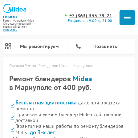
+7 (863) 333-79-21
FIX-MIDEA
Ежедневно с 9:00 до 21:00
Ремонт устройств Midea
Специализированный
cервисный центр г.
Мариуполь
Мы ремонтируем
Позвонить
Главная
Ремонт блендеров Midea в Мариуполе
Ремонт блендеров
Midea
в Мариуполе от 400 руб.
Бесплатная диагностика
даже при отказе от
ремонта
Привезем и увезем блендер Midea собственной
доставкой
Гарантия на наши работы по ремонту блендеров
Ремонт вертикальных пылесосов Midea
Ремонт варочных панелей Midea
Ремонт увлажнителей воздуха Midea
Ремонт морозильных камер Midea
Ремонт роботов-пылесосов Midea
Ремонт стиральных машин Midea
Ремонт микроволновых печей Midea
Ремонт очистителей воздуха Midea
Ремонт водонагревателей Midea
Ремонт посудомоечных машин Midea
Ремонт сушильных машин Midea
до 3-х лет
Midea