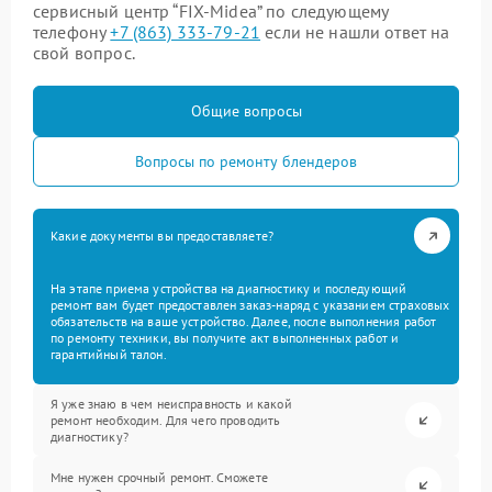
сервисный центр “FIX-Midea” по следующему
телефону
+7 (863) 333-79-21
если не нашли ответ на
свой вопрос.
Общие вопросы
Вопросы по ремонту блендеров
Какие документы вы предоставляете?
На этапе приема устройства на диагностику и последующий
ремонт вам будет предоставлен заказ-наряд с указанием страховых
обязательств на ваше устройство. Далее, после выполнения работ
по ремонту техники, вы получите акт выполненных работ и
гарантийный талон.
Я уже знаю в чем неисправность и какой
ремонт необходим. Для чего проводить
диагностику?
Мне нужен срочный ремонт. Сможете