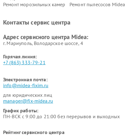
Ремонт морозильных камер
Ремонт пылесосов Midea
Midea
Ремонт вертикальных
Ремонт обогревателей Midea
Контакты сервис центра
пылесосов Midea
Ремонт вытяжек Midea
Ремонт водонагревателей
Адрес сервисного центра Midea:
Midea
г. Мариуполь, Володарское шоссе, 4
Горячая линия:
+7 (863) 333-79-21
Электронная почта:
info@midea-fixim.ru
для юридических лиц
manager@fix-midea.ru
График работы:
ПН-ВСК с 9:00 до 21:00 без перерывов и выходных
Рейтинг сервисного центра