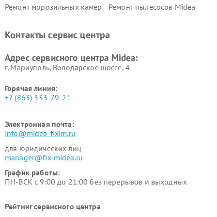
Ремонт морозильных камер
Ремонт пылесосов Midea
Midea
Ремонт вертикальных
Ремонт обогревателей Midea
Контакты сервис центра
пылесосов Midea
Ремонт вытяжек Midea
Ремонт водонагревателей
Адрес сервисного центра Midea:
Midea
г. Мариуполь, Володарское шоссе, 4
Горячая линия:
+7 (863) 333-79-21
Электронная почта:
info@midea-fixim.ru
для юридических лиц
manager@fix-midea.ru
График работы:
ПН-ВСК с 9:00 до 21:00 без перерывов и выходных
Рейтинг сервисного центра