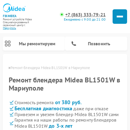
+7 (863) 333-79-21
FIX-MIDEA
Ежедневно с 9:00 до 21:00
Ремонт устройств Midea
Специализированный
cервисный центр г.
Мариуполь
Мы ремонтируем
Позвонить
уполе
Ремонт блендера Midea BL1501W в Мариуполе
Ремонт блендера Midea BL1501W в
Мариуполе
от 380 руб.
Стоимость ремонта
Бесплатная диагностика
даже при отказе
Привезем и увезем блендер Midea BL1501W сами
Гарантия на наши работы по ремонту блендеров
Ремонт вертикальных пылесосов Midea
Ремонт варочных панелей Midea
Ремонт увлажнителей воздуха Midea
Ремонт морозильных камер Midea
Ремонт роботов-пылесосов Midea
Ремонт стиральных машин Midea
Ремонт микроволновых печей Midea
Ремонт очистителей воздуха Midea
Ремонт водонагревателей Midea
Ремонт посудомоечных машин Midea
Ремонт сушильных машин Midea
до 3-х лет
Midea BL1501W