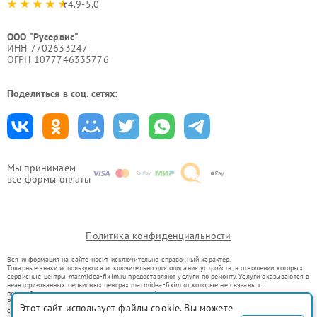
4.9-5.0
ООО "Русервис"
ИНН 7702633247
ОГРН 1077746335776
Поделиться в соц. сетях:
Мы принимаем
все формы оплаты
Политика конфиденциальности
Вся информация на сайте носит исключительно справочный характер.
Товарные знаки используются исключительно для описания устройств, в отношении которых
сервисные центры mar.midea-fixim.ru предоставляют услуги по ремонту. Услуги оказываются в
неавторизованных сервисных центрах mar.midea-fixim.ru, которые не связаны с
правообладателями товарных знаков или их официальными представителями.
Ремонт осуществляется для устройств, уже введенных в гражданский оборот в соответствии
Этот сайт использует файлы cookie. Вы можете
со статьей 1487 ГК РФ.