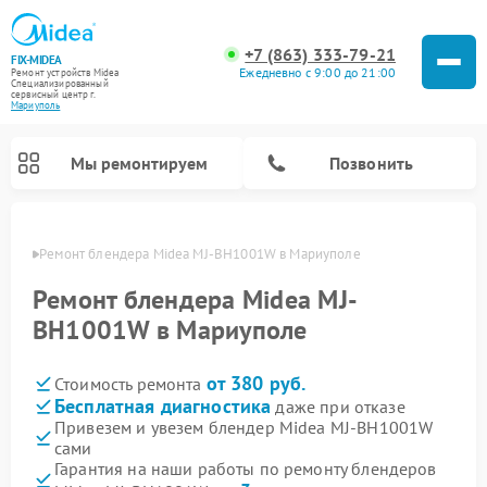
+7 (863) 333-79-21
FIX-MIDEA
Ежедневно с 9:00 до 21:00
Ремонт устройств Midea
Специализированный
cервисный центр г.
Мариуполь
Мы ремонтируем
Позвонить
уполе
Ремонт блендера Midea MJ-BH1001W в Мариуполе
Ремонт блендера Midea MJ-
BH1001W в Мариуполе
от 380 руб.
Стоимость ремонта
Бесплатная диагностика
даже при отказе
Привезем и увезем блендер Midea MJ-BH1001W
сами
Ремонт вертикальных пылесосов Midea
Ремонт варочных панелей Midea
Ремонт увлажнителей воздуха Midea
Ремонт морозильных камер Midea
Ремонт роботов-пылесосов Midea
Ремонт стиральных машин Midea
Ремонт микроволновых печей Midea
Ремонт очистителей воздуха Midea
Ремонт водонагревателей Midea
Ремонт посудомоечных машин Midea
Ремонт сушильных машин Midea
Гарантия на наши работы по ремонту блендеров