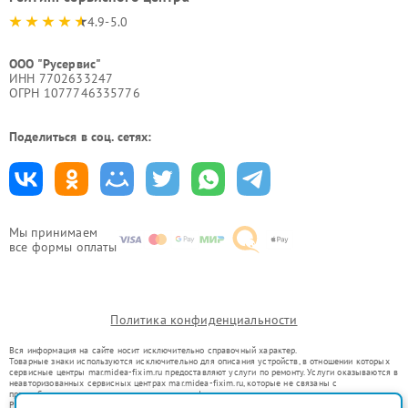
4.9-5.0
ООО "Русервис"
ИНН 7702633247
ОГРН 1077746335776
Поделиться в соц. сетях:
Мы принимаем
все формы оплаты
Политика конфиденциальности
Вся информация на сайте носит исключительно справочный характер.
Товарные знаки используются исключительно для описания устройств, в отношении которых
сервисные центры mar.midea-fixim.ru предоставляют услуги по ремонту. Услуги оказываются в
неавторизованных сервисных центрах mar.midea-fixim.ru, которые не связаны с
правообладателями товарных знаков или их официальными представителями.
Ремонт осуществляется для устройств, уже введенных в гражданский оборот в соответствии