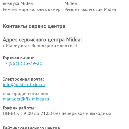
воздуха Midea
Midea
Ремонт морозильных камер
Ремонт пылесосов Midea
Midea
Ремонт вертикальных
Ремонт обогревателей Midea
Контакты сервис центра
пылесосов Midea
Ремонт вытяжек Midea
Ремонт водонагревателей
Адрес сервисного центра Midea:
Midea
г. Мариуполь, Володарское шоссе, 4
Горячая линия:
+7 (863) 333-79-21
Электронная почта:
info@midea-fixim.ru
для юридических лиц
manager@fix-midea.ru
График работы:
ПН-ВСК с 9:00 до 21:00 без перерывов и выходных
Рейтинг сервисного центра