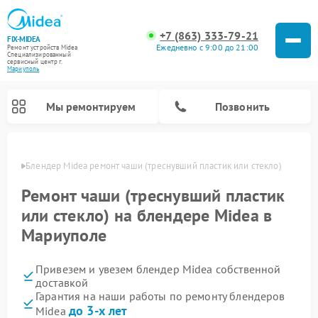
+7 (863) 333-79-21
FIX-MIDEA
Ежедневно с 9:00 до 21:00
Ремонт устройств Midea
Специализированный
cервисный центр г.
Мариуполь
Мы ремонтируем
Позвонить
уполе
Блендер Midea ремонт чаши (треснувший пластик или стекло)
Ремонт чаши (треснувший пластик
или стекло) на блендере Midea в
Мариуполе
Привезем и увезем блендер Midea собственной
доставкой
Гарантия на наши работы по ремонту блендеров
Ремонт вертикальных пылесосов Midea
Ремонт варочных панелей Midea
Ремонт увлажнителей воздуха Midea
Ремонт морозильных камер Midea
Ремонт роботов-пылесосов Midea
Ремонт стиральных машин Midea
Ремонт микроволновых печей Midea
Ремонт очистителей воздуха Midea
Ремонт водонагревателей Midea
Ремонт посудомоечных машин Midea
Ремонт сушильных машин Midea
до 3-х лет
Midea