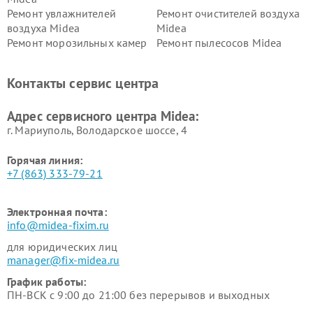
Ремонт увлажнителей
Ремонт очистителей воздуха
воздуха Midea
Midea
Ремонт морозильных камер
Ремонт пылесосов Midea
Midea
Ремонт вертикальных
Ремонт обогревателей Midea
Контакты сервис центра
пылесосов Midea
Ремонт вытяжек Midea
Ремонт водонагревателей
Адрес сервисного центра Midea:
Midea
г. Мариуполь, Володарское шоссе, 4
Горячая линия:
+7 (863) 333-79-21
Электронная почта:
info@midea-fixim.ru
для юридических лиц
manager@fix-midea.ru
График работы:
ПН-ВСК с 9:00 до 21:00 без перерывов и выходных