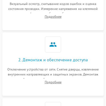
Визуальный осмотр, считывание кодов ошибок и оценка
состояния проводки. Измерение напряжения на клеммной
колодке. Анализ жалоб на проблемы с нагревом,
Подробнее
конвекцией, панелью управления или блокировкой дверцы.
2. Демонтаж и обеспечение доступа
Отключение устройства от сети. Снятие дверцы, извлечение
внутренних направляющих и защитных экранов. Демонтаж
задней или верхней панели для прямого доступа к
Подробнее
нагревательным элементам, плате и вентиляторам.