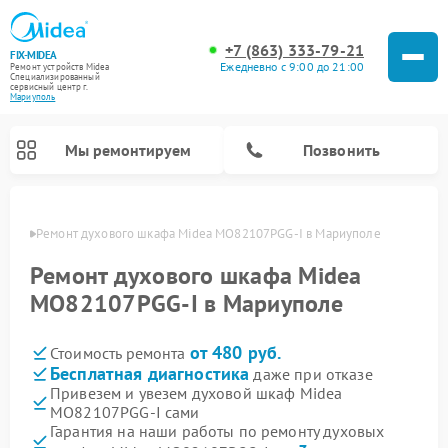
+7 (863) 333-79-21
FIX-MIDEA
Ежедневно с 9:00 до 21:00
Ремонт устройств Midea
Специализированный
cервисный центр г.
Мариуполь
Мы ремонтируем
Позвонить
уполе
Ремонт духового шкафа Midea MO82107PGG-I в Мариуполе
Ремонт духового шкафа Midea
MO82107PGG-I в Мариуполе
от 480 руб.
Стоимость ремонта
Бесплатная диагностика
даже при отказе
Привезем и увезем духовой шкаф Midea
MO82107PGG-I сами
Ремонт вертикальных пылесосов Midea
Ремонт варочных панелей Midea
Ремонт увлажнителей воздуха Midea
Ремонт морозильных камер Midea
Ремонт посудомоечных машин Midea
Ремонт очистителей воздуха Midea
Ремонт водонагревателей Midea
Ремонт роботов-пылесосов Midea
Ремонт стиральных машин Midea
Ремонт микроволновых печей Midea
Ремонт сушильных машин Midea
Гарантия на наши работы по ремонту духовых