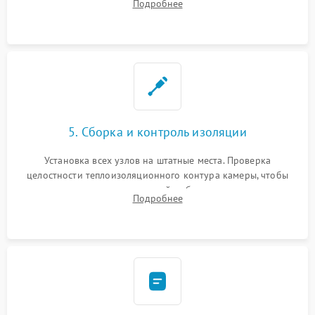
Подробнее
выгоревших реле, восстановление контактов и замена
уплотнителя.
5. Сборка и контроль изоляции
Установка всех узлов на штатные места. Проверка
целостности теплоизоляционного контура камеры, чтобы
исключить перегрев кухонной мебели и потерю тепла.
Подробнее
Надежная фиксация клемм и сборка корпуса шкафа.