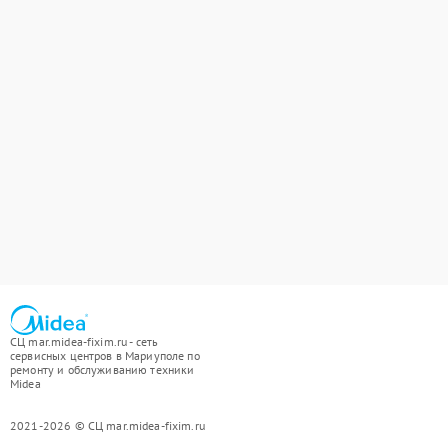
СЦ mar.midea-fixim.ru - сеть
сервисных центров в Мариуполе по
ремонту и обслуживанию техники
Midea
2021-2026 © СЦ mar.midea-fixim.ru