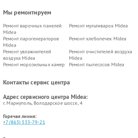
Мы ремонтируем
Ремонт варочных панелей
Ремонт мультиварок Midea
Midea
Ремонт парогенераторов
Ремонт хлебопечек Midea
Midea
Ремонт увлажнителей
Ремонт очистителей воздуха
воздуха Midea
Midea
Ремонт морозильных камер
Ремонт пылесосов Midea
Midea
Ремонт вертикальных
Ремонт обогревателей Midea
Контакты сервис центра
пылесосов Midea
Ремонт вытяжек Midea
Ремонт водонагревателей
Адрес сервисного центра Midea:
Midea
г. Мариуполь, Володарское шоссе, 4
Горячая линия:
+7 (863) 333-79-21