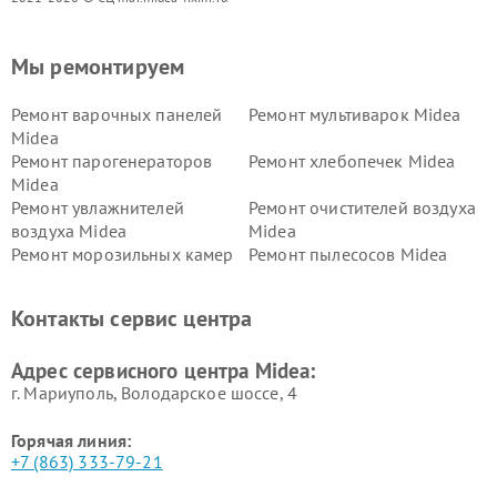
Мы ремонтируем
Ремонт варочных панелей
Ремонт мультиварок Midea
Midea
Ремонт парогенераторов
Ремонт хлебопечек Midea
Midea
Ремонт увлажнителей
Ремонт очистителей воздуха
воздуха Midea
Midea
Ремонт морозильных камер
Ремонт пылесосов Midea
Midea
Ремонт вертикальных
Ремонт обогревателей Midea
Контакты сервис центра
пылесосов Midea
Ремонт вытяжек Midea
Ремонт водонагревателей
Адрес сервисного центра Midea:
Midea
г. Мариуполь, Володарское шоссе, 4
Горячая линия:
+7 (863) 333-79-21