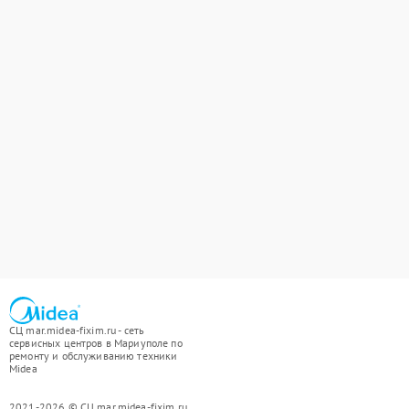
СЦ mar.midea-fixim.ru - сеть
сервисных центров в Мариуполе по
ремонту и обслуживанию техники
Midea
2021-2026 © СЦ mar.midea-fixim.ru