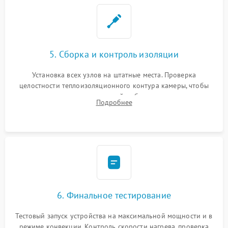
5. Сборка и контроль изоляции
Установка всех узлов на штатные места. Проверка
целостности теплоизоляционного контура камеры, чтобы
исключить перегрев кухонной мебели и потерю тепла.
Подробнее
Надежная фиксация клемм и сборка корпуса шкафа.
6. Финальное тестирование
Тестовый запуск устройства на максимальной мощности и в
режиме конвекции. Контроль скорости нагрева, проверка