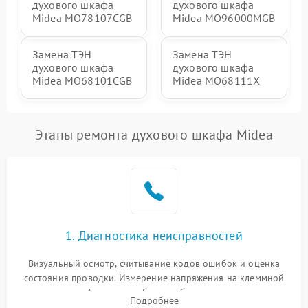
духового шкафа
духового шкафа
Midea MO78107CGB
Midea MO96000MGB
Замена ТЭН
Замена ТЭН
духового шкафа
духового шкафа
Midea MO68101CGB
Midea MO68111X
Этапы ремонта духового шкафа Midea
1. Диагностика неисправностей
Визуальный осмотр, считывание кодов ошибок и оценка
состояния проводки. Измерение напряжения на клеммной
колодке. Анализ жалоб на проблемы с нагревом,
Подробнее
конвекцией, панелью управления или блокировкой дверцы.