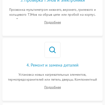
3. Проверка ТЭНов и электроники
Прозвонка мультиметром нижнего, верхнего, грилевого и
кольцевого ТЭНов на обрыв цепи или пробой на корпус.
Диагностика термостата, датчиков температуры,
Подробнее
переключателя режимов и мотора конвекции.
4. Ремонт и замена деталей
Установка новых нагревательных элементов,
термопредохранителей или петель дверцы. Компонентный
ремонт электронного модуля управления, замена
Подробнее
выгоревших реле, восстановление контактов и замена
уплотнителя.