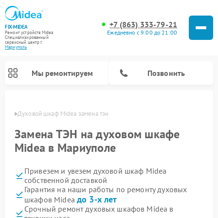
+7 (863) 333-79-21
FIX-MIDEA
Ежедневно с 9:00 до 21:00
Ремонт устройств Midea
Специализированный
cервисный центр г.
Мариуполь
Мы ремонтируем
Позвонить
уполе
Духовой шкаф Midea замена тэн
Замена ТЭН на духовом шкафе
Midea в Мариуполе
Привезем и увезем духовой шкаф Midea
собственной доставкой
Гарантия на наши работы по ремонту духовых
до 3-х лет
шкафов Midea
Ремонт вертикальных пылесосов Midea
Ремонт варочных панелей Midea
Ремонт увлажнителей воздуха Midea
Ремонт морозильных камер Midea
Ремонт посудомоечных машин Midea
Ремонт очистителей воздуха Midea
Ремонт водонагревателей Midea
Ремонт роботов-пылесосов Midea
Ремонт стиральных машин Midea
Ремонт микроволновых печей Midea
Ремонт сушильных машин Midea
Срочный ремонт духовых шкафов Midea в