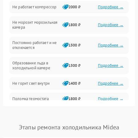
Не работает компрессор
2000 ₽
Подробнее →
Электропитание
Не морозит морозильная
Дренаж
1800 ₽
Подробнее →
камера
Оттайка
Постоянно работает и не
1500 ₽
Подробнее →
отключается
Программное обеспечение
Образование льда в
1500 ₽
Подробнее →
холодильной камере
Не горит свет внутри
1400 ₽
Подробнее →
Поломка термостата
1800 ₽
Подробнее →
Не работает вентилятор
1800 ₽
Подробнее →
Этапы ремонта холодильника Midea
Поломка системы No Frost
2600 ₽
Подробнее →