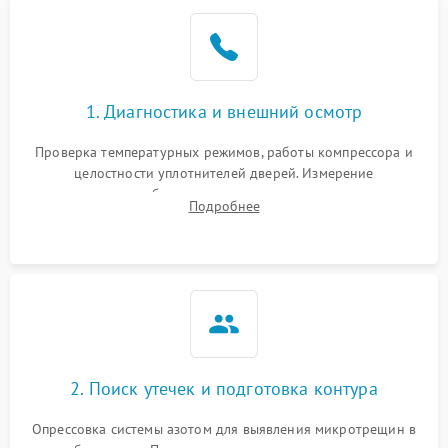
Образование конденсата
1800 ₽
Подробнее →
на стенках
Сбой в работе инвертора
2100 ₽
Подробнее →
1. Диагностика и внешний осмотр
Запах горелого при
2000 ₽
Подробнее →
Проверка температурных режимов, работы компрессора и
работе
целостности уплотнителей дверей. Измерение
сопротивления обмоток мотора, проверка термостата и
Не включается
Подробнее
1000 ₽
Подробнее →
считывание кодов ошибок с электронного дисплея.
холодильник
Проблемы с системой
автоматической
1800 ₽
Подробнее →
разморозки
2. Поиск утечек и подготовка контура
Опрессовка системы азотом для выявления микротрещин в