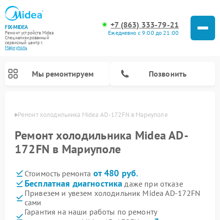
+7 (863) 333-79-21
FIX-MIDEA
Ежедневно с 9:00 до 21:00
Ремонт устройств Midea
Специализированный
cервисный центр г.
Мариуполь
Мы ремонтируем
Позвонить
уполе
Ремонт холодильника Midea AD-172FN в Мариуполе
Ремонт холодильника Midea AD-
172FN в Мариуполе
от 480 руб.
Стоимость ремонта
Бесплатная диагностика
даже при отказе
Привезем и увезем холодильник Midea AD-172FN
сами
Ремонт вертикальных пылесосов Midea
Ремонт варочных панелей Midea
Ремонт увлажнителей воздуха Midea
Ремонт морозильных камер Midea
Ремонт стиральных машин Midea
Ремонт микроволновых печей Midea
Ремонт очистителей воздуха Midea
Ремонт водонагревателей Midea
Ремонт роботов-пылесосов Midea
Ремонт посудомоечных машин Midea
Ремонт сушильных машин Midea
Гарантия на наши работы по ремонту