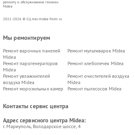
ремонту и обслуживанию техники
Midea
2021-2026 © СЦ mar.midea-fixim.ru
Мы ремонтируем
Ремонт варочных панелей
Ремонт мультиварок Midea
Midea
Ремонт парогенераторов
Ремонт хлебопечек Midea
Midea
Ремонт увлажнителей
Ремонт очистителей воздуха
воздуха Midea
Midea
Ремонт морозильных камер
Ремонт пылесосов Midea
Midea
Ремонт вертикальных
Ремонт обогревателей Midea
Контакты сервис центра
пылесосов Midea
Ремонт вытяжек Midea
Ремонт водонагревателей
Адрес сервисного центра Midea:
Midea
г. Мариуполь, Володарское шоссе, 4