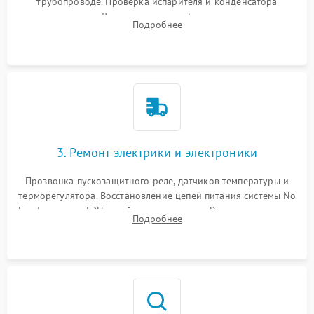
трубопроводе. Проверка испарителя и конденсатора
течеискателем. Демонтаж старого фильтра-осушителя и
Подробнее
продувка капиллярной трубки для устранения засоров.
3. Ремонт электрики и электроники
Прозвонка пускозащитного реле, датчиков температуры и
терморегулятора. Восстановление цепей питания системы No
Frost, включая ТЭН оттайки и вентилятор. Ремонт или замена
Подробнее
платы управления при сбоях алгоритмов.