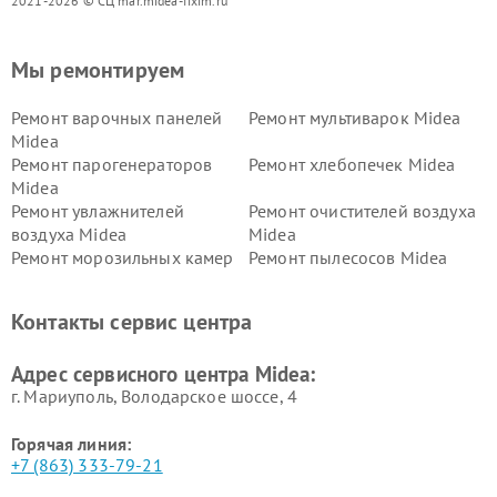
2021-2026 © СЦ mar.midea-fixim.ru
Мы ремонтируем
Ремонт варочных панелей
Ремонт мультиварок Midea
Midea
Ремонт парогенераторов
Ремонт хлебопечек Midea
Midea
Ремонт увлажнителей
Ремонт очистителей воздуха
воздуха Midea
Midea
Ремонт морозильных камер
Ремонт пылесосов Midea
Midea
Ремонт вертикальных
Ремонт обогревателей Midea
Контакты сервис центра
пылесосов Midea
Ремонт вытяжек Midea
Ремонт водонагревателей
Адрес сервисного центра Midea:
Midea
г. Мариуполь, Володарское шоссе, 4
Горячая линия:
+7 (863) 333-79-21