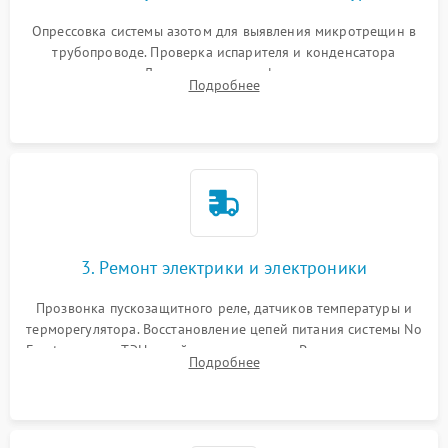
Опрессовка системы азотом для выявления микротрещин в
трубопроводе. Проверка испарителя и конденсатора
течеискателем. Демонтаж старого фильтра-осушителя и
Подробнее
продувка капиллярной трубки для устранения засоров.
3. Ремонт электрики и электроники
Прозвонка пускозащитного реле, датчиков температуры и
терморегулятора. Восстановление цепей питания системы No
Frost, включая ТЭН оттайки и вентилятор. Ремонт или замена
Подробнее
платы управления при сбоях алгоритмов.