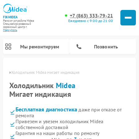
+7 (863) 333-79-21
FIX-MIDEA
Ежедневно с 9:00 до 21:00
Ремонт устройств Midea
Специализированный
cервисный центр г.
Мариуполь
Мы ремонтируем
Позвонить
уполе
Холодильник Midea мигает индикация
Холодильник
Midea
Мигает индикация
Бесплатная диагностика
даже при отказе от
ремонта
Привезем и увезем холодильник Midea
собственной доставкой
Ремонт вертикальных пылесосов Midea
Ремонт варочных панелей Midea
Ремонт увлажнителей воздуха Midea
Ремонт морозильных камер Midea
Ремонт стиральных машин Midea
Ремонт микроволновых печей Midea
Ремонт очистителей воздуха Midea
Ремонт водонагревателей Midea
Ремонт роботов-пылесосов Midea
Ремонт посудомоечных машин Midea
Ремонт сушильных машин Midea
Гарантия на наши работы по ремонту