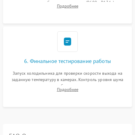
дозированным объемом хладагента (R600a, R134a) по
Подробнее
электронным весам. Контроль рабочего давления в системе.
6. Финальное тестирование работы
Запуск холодильника для проверки скорости выхода на
заданную температуру в камерах. Контроль уровня шума
компрессора, отсутствия обмерзания стенок и корректного
Подробнее
срабатывания системы автоматической оттайки.