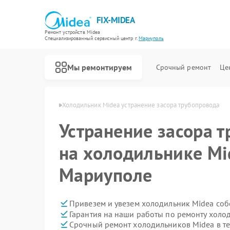
FIX-MIDEA
Ремонт устройств Midea
Специализированный cервисный центр г.
Мариуполь
Мы ремонтируем
Срочный ремонт
Це
 Midea в Мариуполе
Холодильник Midea устранение засора трубопровода
Устранение засора 
на холодильнике Mi
Мариуполе
Привезем и увезем холодильник Midea соб
Гарантия на наши работы по ремонту хол
Срочный ремонт холодильников Midea в те
Ремонт варочных панелей Midea
Ремонт парогенераторов Midea
Ремонт увлажнителей воздуха Midea
Ремонт очистителей воздуха Midea
Ремонт морозильных камер Midea
Ремонт вертикальных пылесосов Midea
Ремонт водонагревателей Midea
Ремонт роботов-пылесосов Midea
Ремонт стиральных машин Midea
Ремонт посудомоечных машин Midea
Ремонт микроволновых печей Midea
Ремонт кондиционеров Midea
Ремонт духовых шкафов Midea
Ремонт сушильных машин Midea