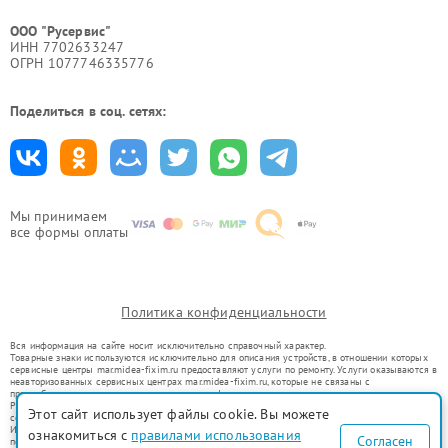
ООО "Русервис"
ИНН 7702633247
ОГРН 1077746335776
Поделиться в соц. сетях:
Мы принимаем
все формы оплаты
Политика конфиденциальности
Вся информация на сайте носит исключительно справочный характер.
Товарные знаки используются исключительно для описания устройств, в отношении которых
сервисные центры mar.midea-fixim.ru предоставляют услуги по ремонту. Услуги оказываются в
неавторизованных сервисных центрах mar.midea-fixim.ru, которые не связаны с
правообладателями товарных знаков или их официальными представителями.
Ремонт осуществляется для устройств, уже введенных в гражданский оборот в соответствии
Этот сайт использует файлы cookie. Вы можете
со статьей 1487 ГК РФ.
Использование товарных знаков не преследует цели индивидуализации услуг или введения
ознакомиться с
правилами использования
Согласен
потребителей в заблуждение, а служит для информирования о предоставляемых услугах по