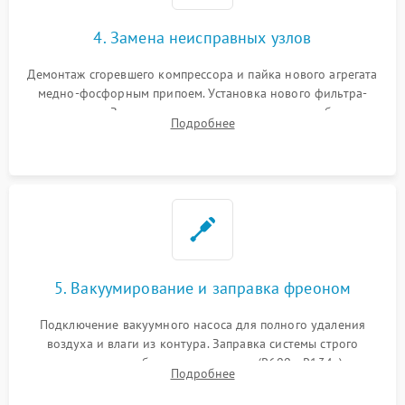
4. Замена неисправных узлов
Демонтаж сгоревшего компрессора и пайка нового агрегата
медно-фосфорным припоем. Установка нового фильтра-
осушителя. Замена изношенных вентиляторов обдува,
Подробнее
сломанных заслонок или поврежденных дверных петель.
5. Вакуумирование и заправка фреоном
Подключение вакуумного насоса для полного удаления
воздуха и влаги из контура. Заправка системы строго
дозированным объемом хладагента (R600a, R134a) по
Подробнее
электронным весам. Контроль рабочего давления в системе.