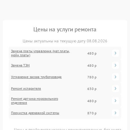
Цены на услуги ремонта
Цены актуальны на текущую дату 08.08.2026
Замена платы управления (мат.платы,
480 р
мейн платы)
Замена ТЭН
480 р
Устранение засора трубопровода
780 р
Ремонт испарителя
630 р
Ремонт датчика морозильного
480 р
отделения
Прочистка дренажной системы
870 р
Цены в прайс-листе указаны ориентировочные, без учета