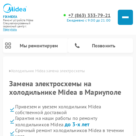
+7 (863) 333-79-21
FIX-MIDEA
Ежедневно с 9:00 до 21:00
Ремонт устройств Midea
Специализированный
cервисный центр г.
Мариуполь
Мы ремонтируем
Позвонить
уполе
Холодильник Midea замена электросхемы
Замена электросхемы на
холодильнике Midea в Мариуполе
Привезем и увезем холодильник Midea
собственной доставкой
Гарантия на наши работы по ремонту
до 3-х лет
холодильников Midea
Ремонт вертикальных пылесосов Midea
Ремонт варочных панелей Midea
Ремонт увлажнителей воздуха Midea
Ремонт морозильных камер Midea
Ремонт стиральных машин Midea
Ремонт микроволновых печей Midea
Ремонт очистителей воздуха Midea
Ремонт водонагревателей Midea
Ремонт роботов-пылесосов Midea
Ремонт посудомоечных машин Midea
Ремонт сушильных машин Midea
Срочный ремонт холодильников Midea в течении