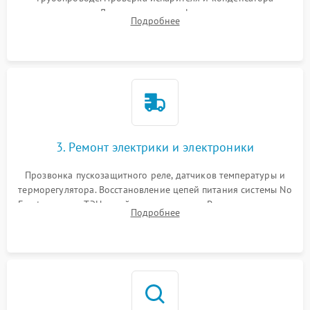
течеискателем. Демонтаж старого фильтра-осушителя и
Подробнее
продувка капиллярной трубки для устранения засоров.
3. Ремонт электрики и электроники
Прозвонка пускозащитного реле, датчиков температуры и
терморегулятора. Восстановление цепей питания системы No
Frost, включая ТЭН оттайки и вентилятор. Ремонт или замена
Подробнее
платы управления при сбоях алгоритмов.