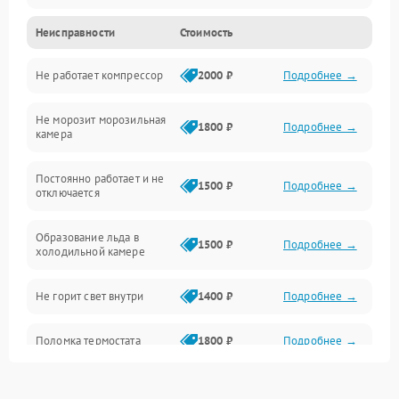
Неисправности
Стоимость
Механика
Не работает компрессор
2000 ₽
Подробнее →
Электропитание
Не морозит морозильная
Дренаж
1800 ₽
Подробнее →
камера
Оттайка
Постоянно работает и не
1500 ₽
Подробнее →
отключается
Программное обеспечение
Образование льда в
1500 ₽
Подробнее →
холодильной камере
Не горит свет внутри
1400 ₽
Подробнее →
Поломка термостата
1800 ₽
Подробнее →
Не работает вентилятор
1800 ₽
Подробнее →