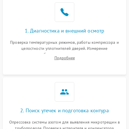
1. Диагностика и внешний осмотр
Проверка температурных режимов, работы компрессора и
целостности уплотнителей дверей. Измерение
сопротивления обмоток мотора, проверка термостата и
Подробнее
считывание кодов ошибок с электронного дисплея.
2. Поиск утечек и подготовка контура
Опрессовка системы азотом для выявления микротрещин в
трубопроводе. Проверка испарителя и конденсатора