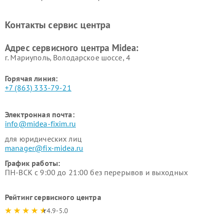
Midea
Ремонт вертикальных
Ремонт обогревателей Midea
Контакты сервис центра
пылесосов Midea
Ремонт вытяжек Midea
Ремонт водонагревателей
Адрес сервисного центра Midea:
Midea
г. Мариуполь, Володарское шоссе, 4
Горячая линия:
+7 (863) 333-79-21
Электронная почта:
info@midea-fixim.ru
для юридических лиц
manager@fix-midea.ru
График работы:
ПН-ВСК с 9:00 до 21:00 без перерывов и выходных
Рейтинг сервисного центра
4.9-5.0