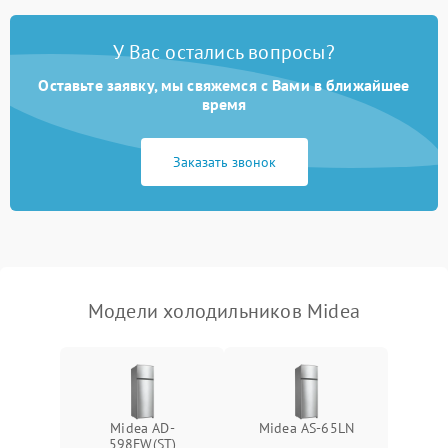
Поломка системы No Frost
2600 ₽
Подробнее →
У Вас остались вопросы?
Оставьте заявку, мы свяжемся с Вами в ближайшее
Образование конденсата
1800 ₽
Подробнее →
на стенках
время
Сбой в работе инвертора
2100 ₽
Подробнее →
Заказать звонок
Запах горелого при
2000 ₽
Подробнее →
работе
Не включается
1000 ₽
Подробнее →
холодильник
Модели холодильников Midea
Проблемы с системой
автоматической
1800 ₽
Подробнее →
разморозки
Midea AD-
Midea AS-65LN
598FW(ST)