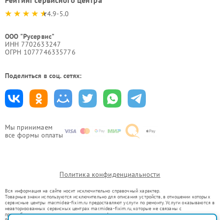
Рейтинг сервисного центра
4.9-5.0
ООО "Русервис"
ИНН 7702633247
ОГРН 1077746335776
Поделиться в соц. сетях:
Мы принимаем
все формы оплаты
Политика конфиденциальности
Вся информация на сайте носит исключительно справочный характер.
Товарные знаки используются исключительно для описания устройств, в отношении которых
сервисные центры mar.midea-fixim.ru предоставляют услуги по ремонту. Услуги оказываются в
неавторизованных сервисных центрах mar.midea-fixim.ru, которые не связаны с
правообладателями товарных знаков или их официальными представителями.