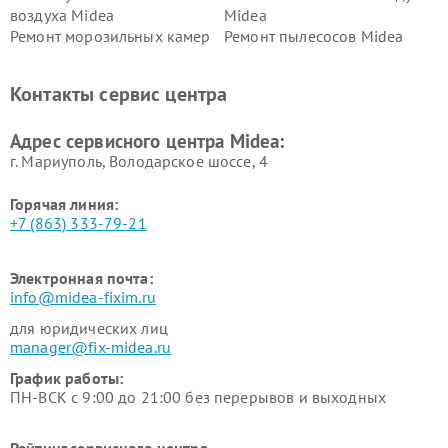
воздуха Midea
Midea
Ремонт морозильных камер
Ремонт пылесосов Midea
Midea
Ремонт вертикальных
Ремонт обогревателей Midea
Контакты сервис центра
пылесосов Midea
Ремонт вытяжек Midea
Ремонт водонагревателей
Адрес сервисного центра Midea:
Midea
г. Мариуполь, Володарское шоссе, 4
Горячая линия:
+7 (863) 333-79-21
Электронная почта:
info@midea-fixim.ru
для юридических лиц
manager@fix-midea.ru
График работы:
ПН-ВСК с 9:00 до 21:00 без перерывов и выходных