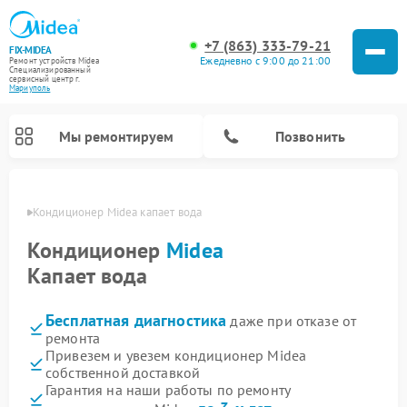
+7 (863) 333-79-21
FIX-MIDEA
Ежедневно с 9:00 до 21:00
Ремонт устройств Midea
Специализированный
cервисный центр г.
Мариуполь
Мы ремонтируем
Позвонить
уполе
Кондиционер Midea капает вода
Кондиционер
Midea
Капает вода
Бесплатная диагностика
даже при отказе от
ремонта
Привезем и увезем кондиционер Midea
собственной доставкой
Ремонт вертикальных пылесосов Midea
Ремонт варочных панелей Midea
Ремонт увлажнителей воздуха Midea
Ремонт морозильных камер Midea
Ремонт посудомоечных машин Midea
Ремонт очистителей воздуха Midea
Ремонт водонагревателей Midea
Ремонт роботов-пылесосов Midea
Ремонт стиральных машин Midea
Ремонт микроволновых печей Midea
Ремонт сушильных машин Midea
Гарантия на наши работы по ремонту