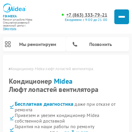
+7 (863) 333-79-21
FIX-MIDEA
Ежедневно с 9:00 до 21:00
Ремонт устройств Midea
Специализированный
cервисный центр г.
Мариуполь
Мы ремонтируем
Позвонить
уполе
Кондиционер Midea люфт лопастей вентилятора
Кондиционер
Midea
Люфт лопастей вентилятора
Бесплатная диагностика
даже при отказе от
ремонта
Привезем и увезем кондиционер Midea
собственной доставкой
Ремонт вертикальных пылесосов Midea
Ремонт варочных панелей Midea
Ремонт увлажнителей воздуха Midea
Ремонт морозильных камер Midea
Ремонт посудомоечных машин Midea
Ремонт очистителей воздуха Midea
Ремонт водонагревателей Midea
Ремонт роботов-пылесосов Midea
Ремонт стиральных машин Midea
Ремонт микроволновых печей Midea
Ремонт сушильных машин Midea
Гарантия на наши работы по ремонту