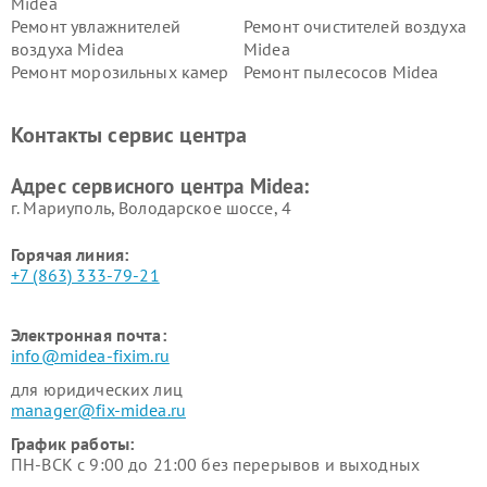
Midea
Ремонт увлажнителей
Ремонт очистителей воздуха
воздуха Midea
Midea
Ремонт морозильных камер
Ремонт пылесосов Midea
Midea
Ремонт вертикальных
Ремонт обогревателей Midea
Контакты сервис центра
пылесосов Midea
Ремонт вытяжек Midea
Ремонт водонагревателей
Адрес сервисного центра Midea:
Midea
г. Мариуполь, Володарское шоссе, 4
Горячая линия:
+7 (863) 333-79-21
Электронная почта:
info@midea-fixim.ru
для юридических лиц
manager@fix-midea.ru
График работы:
ПН-ВСК с 9:00 до 21:00 без перерывов и выходных