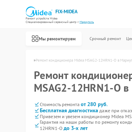
FIX-MIDEA
Ремонт устройств Midea
Специализированный cервисный центр г.
Мариуполь
Мы ремонтируем
Срочный ремонт
Це
 Midea в Мариуполе
Ремонт кондиционера Midea MSAG2-12HRN1-O в Мариу
Ремонт кондиционе
MSAG2-12HRN1-O в
от 280 руб.
Стоимость ремонта
Бесплатная диагностика
даже при отказ
Привезем и увезем кондиционер Midea M
Гарантия на наши работы по ремонту кон
до 3-х лет
12HRN1-O
Ремонт варочных панелей Midea
Ремонт парогенераторов Midea
Ремонт увлажнителей воздуха Midea
Ремонт очистителей воздуха Midea
Ремонт морозильных камер Midea
Ремонт вертикальных пылесосов Midea
Ремонт водонагревателей Midea
Ремонт роботов-пылесосов Midea
Ремонт стиральных машин Midea
Ремонт посудомоечных машин Midea
Ремонт микроволновых печей Midea
Ремонт духовых шкафов Midea
Ремонт сушильных машин Midea