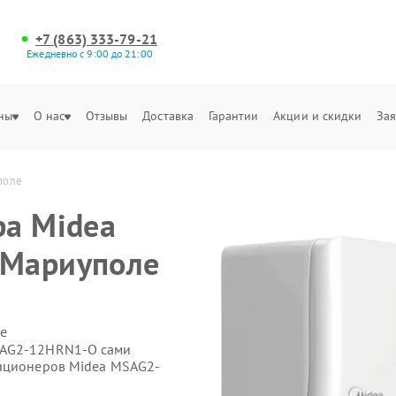
+7 (863) 333-79-21
Ежедневно с 9:00 до 21:00
ны
О нас
Отзывы
Доставка
Гарантии
Акции и скидки
Зая
поле
ра Midea
 Мариуполе
е
SAG2-12HRN1-O сами
диционеров Midea MSAG2-