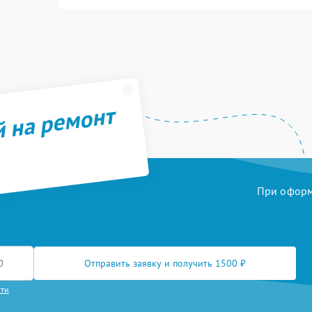
й на ремонт
При оформл
Отправить заявку и получить 1500 ₽
сти