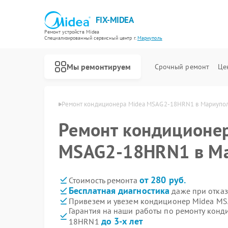
FIX-MIDEA
Ремонт устройств Midea
Специализированный cервисный центр г.
Мариуполь
Мы ремонтируем
Срочный ремонт
Це
 Midea в Мариуполе
Ремонт кондиционера Midea MSAG2-18HRN1 в Мариупо
Ремонт кондиционе
MSAG2-18HRN1 в М
от 280 руб.
Стоимость ремонта
Бесплатная диагностика
даже при отказ
Привезем и увезем кондиционер Midea M
Гарантия на наши работы по ремонту кон
до 3-х лет
18HRN1
Ремонт варочных панелей Midea
Ремонт парогенераторов Midea
Ремонт увлажнителей воздуха Midea
Ремонт очистителей воздуха Midea
Ремонт морозильных камер Midea
Ремонт вертикальных пылесосов Midea
Ремонт водонагревателей Midea
Ремонт роботов-пылесосов Midea
Ремонт стиральных машин Midea
Ремонт посудомоечных машин Midea
Ремонт микроволновых печей Midea
Ремонт духовых шкафов Midea
Ремонт сушильных машин Midea