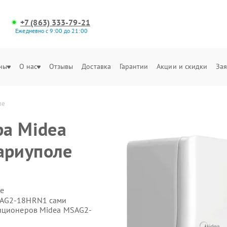
+7 (863) 333-79-21
Ежедневно с 9:00 до 21:00
ны
О нас
Отзывы
Доставка
Гарантии
Акции и скидки
Зая
ле
ра Midea
ариуполе
е
SAG2-18HRN1 сами
диционеров Midea MSAG2-