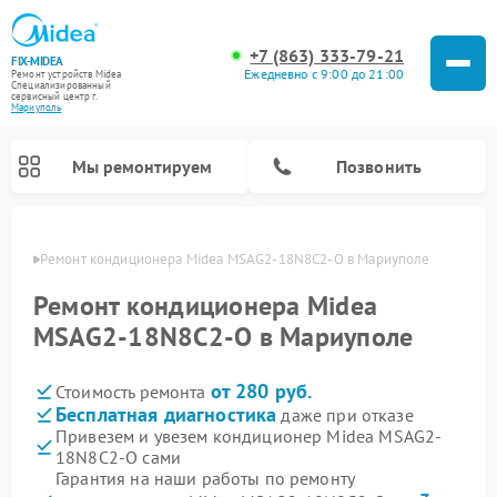
+7 (863) 333-79-21
FIX-MIDEA
Ежедневно с 9:00 до 21:00
Ремонт устройств Midea
Специализированный
cервисный центр г.
Мариуполь
Мы ремонтируем
Позвонить
уполе
Ремонт кондиционера Midea MSAG2-18N8C2-O в Мариуполе
Ремонт кондиционера Midea
MSAG2-18N8C2-O в Мариуполе
от 280 руб.
Стоимость ремонта
Бесплатная диагностика
даже при отказе
Привезем и увезем кондиционер Midea MSAG2-
18N8C2-O сами
Ремонт вертикальных пылесосов Midea
Ремонт варочных панелей Midea
Ремонт увлажнителей воздуха Midea
Ремонт морозильных камер Midea
Ремонт посудомоечных машин Midea
Ремонт очистителей воздуха Midea
Ремонт водонагревателей Midea
Ремонт роботов-пылесосов Midea
Ремонт стиральных машин Midea
Ремонт микроволновых печей Midea
Ремонт сушильных машин Midea
Гарантия на наши работы по ремонту