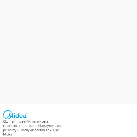
СЦ mar.midea-fixim.ru - сеть
сервисных центров в Мариуполе по
ремонту и обслуживанию техники
Midea