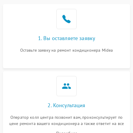
четырехходового клапана
Поломка подшипников
1500 ₽
Подробнее →
вентилятора
Повреждение корпуса
1000 ₽
Подробнее →
1. Вы оставляете заявку
Оставьте заявку на ремонт кондиционера Midea
2. Консультация
Оператор колл центра позвонит вам, проконсультирует по
цене ремонта вашего кондиционера а также ответит на все
ваши вопросы.