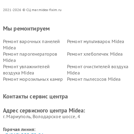
2021-2026 © СЦ mar.midea-fixim.ru
Мы ремонтируем
Ремонт варочных панелей
Ремонт мультиварок Midea
Midea
Ремонт парогенераторов
Ремонт хлебопечек Midea
Midea
Ремонт увлажнителей
Ремонт очистителей воздуха
воздуха Midea
Midea
Ремонт морозильных камер
Ремонт пылесосов Midea
Midea
Ремонт вертикальных
Ремонт обогревателей Midea
Контакты сервис центра
пылесосов Midea
Ремонт вытяжек Midea
Ремонт водонагревателей
Адрес сервисного центра Midea:
Midea
г. Мариуполь, Володарское шоссе, 4
Горячая линия: