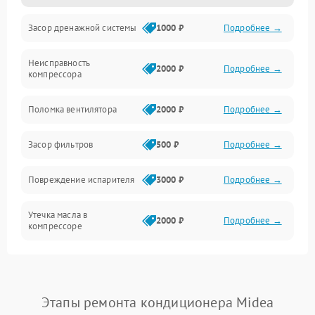
Засор дренажной системы
1000 ₽
Подробнее →
Управление
Неисправность
Электропитание
2000 ₽
Подробнее →
компрессора
Датчики
Поломка вентилятора
2000 ₽
Подробнее →
Работа системы
Засор фильтров
500 ₽
Подробнее →
Фильтрация
Повреждение испарителя
3000 ₽
Подробнее →
Хладагент
Утечка масла в
2000 ₽
Подробнее →
компрессоре
Повреждение
1500 ₽
Подробнее →
трубопроводов
Этапы ремонта кондиционера Midea
Неисправность
2000 ₽
Подробнее →