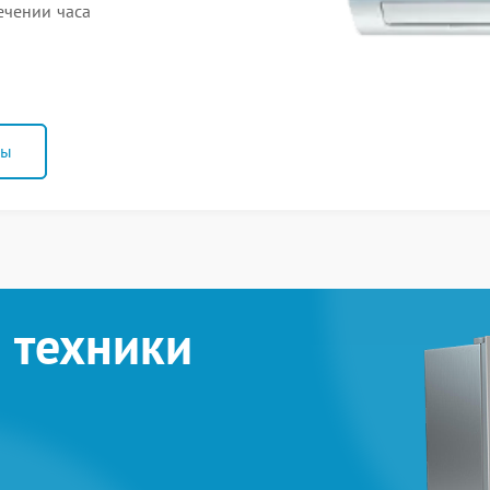
ечении часа
ны
 техники