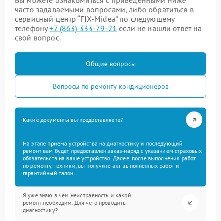
Вы можете ознакомиться с приведенными ниже
часто задаваемыми вопросами, либо обратиться в
сервисный центр “FIX-Midea” по следующему
телефону
+7 (863) 333-79-21
если не нашли ответ на
свой вопрос.
Общие вопросы
Вопросы по ремонту кондиционеров
Какие документы вы предоставляете?
На этапе приема устройства на диагностику и последующий
ремонт вам будет предоставлен заказ-наряд с указанием страховых
обязательств на ваше устройство. Далее, после выполнения работ
по ремонту техники, вы получите акт выполненных работ и
гарантийный талон.
Я уже знаю в чем неисправность и какой
ремонт необходим. Для чего проводить
диагностику?