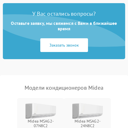
Неисправность
2000 ₽
Подробнее →
У Вас остались вопросы?
четырехходового клапана
Оставьте заявку, мы свяжемся с Вами в ближайшее
Поломка подшипников
время
1500 ₽
Подробнее →
вентилятора
Заказать звонок
Повреждение корпуса
1000 ₽
Подробнее →
Модели кондиционеров Midea
Midea MSAG2-
Midea MSAG2-
07N8C2
24N8C2