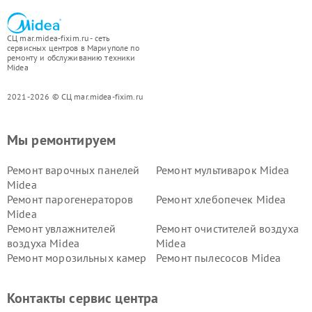
СЦ mar.midea-fixim.ru - сеть
сервисных центров в Мариуполе по
ремонту и обслуживанию техники
Midea
2021-2026 © СЦ mar.midea-fixim.ru
Мы ремонтируем
Ремонт варочных панелей
Ремонт мультиварок Midea
Midea
Ремонт парогенераторов
Ремонт хлебопечек Midea
Midea
Ремонт увлажнителей
Ремонт очистителей воздуха
воздуха Midea
Midea
Ремонт морозильных камер
Ремонт пылесосов Midea
Midea
Ремонт вертикальных
Ремонт обогревателей Midea
Контакты сервис центра
пылесосов Midea