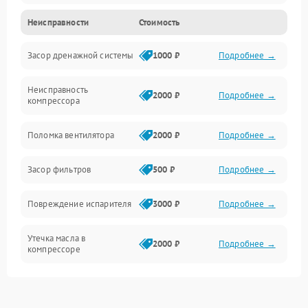
Неисправности
Стоимость
Механика
Засор дренажной системы
1000 ₽
Подробнее →
Управление
Неисправность
Электропитание
2000 ₽
Подробнее →
компрессора
Датчики
Поломка вентилятора
2000 ₽
Подробнее →
Работа системы
Засор фильтров
500 ₽
Подробнее →
Фильтрация
Повреждение испарителя
3000 ₽
Подробнее →
Хладагент
Утечка масла в
2000 ₽
Подробнее →
компрессоре
Повреждение
1500 ₽
Подробнее →
трубопроводов