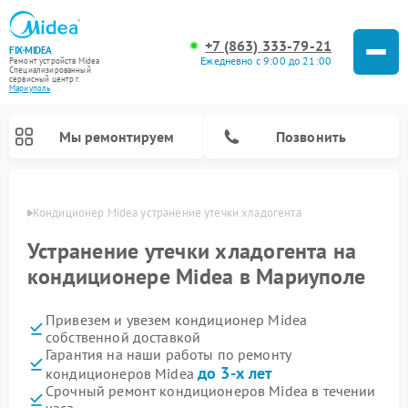
+7 (863) 333-79-21
FIX-MIDEA
Ежедневно с 9:00 до 21:00
Ремонт устройств Midea
Специализированный
cервисный центр г.
Мариуполь
Мы ремонтируем
Позвонить
уполе
Кондиционер Midea устранение утечки хладогента
Устранение утечки хладогента на
кондиционере Midea в Мариуполе
Привезем и увезем кондиционер Midea
собственной доставкой
Гарантия на наши работы по ремонту
до 3-х лет
кондиционеров Midea
Ремонт вертикальных пылесосов Midea
Ремонт варочных панелей Midea
Ремонт увлажнителей воздуха Midea
Ремонт морозильных камер Midea
Ремонт посудомоечных машин Midea
Ремонт очистителей воздуха Midea
Ремонт водонагревателей Midea
Ремонт роботов-пылесосов Midea
Ремонт стиральных машин Midea
Ремонт микроволновых печей Midea
Ремонт сушильных машин Midea
Срочный ремонт кондиционеров Midea в течении