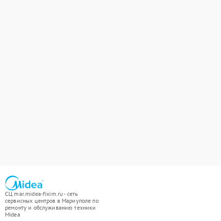
СЦ mar.midea-fixim.ru - сеть
сервисных центров в Мариуполе по
ремонту и обслуживанию техники
Midea