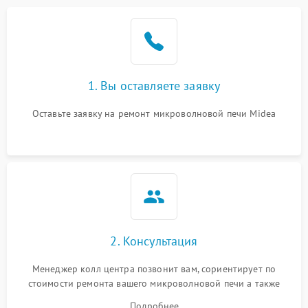
Проблемы с вентилятором
2000 ₽
Подробнее →
Поломка системы
2200 ₽
Подробнее →
охлаждения
1. Вы оставляете заявку
Не работают сенсорные
2400 ₽
Подробнее →
кнопки
Оставьте заявку на ремонт микроволновой печи Midea
Не горит подсветка
2000 ₽
Подробнее →
Сломался трансформатор
1000 ₽
Подробнее →
2. Консультация
Менеджер колл центра позвонит вам, сориентирует по
стоимости ремонта вашего микроволновой печи а также
ответит на все ваши вопросы.
Подробнее