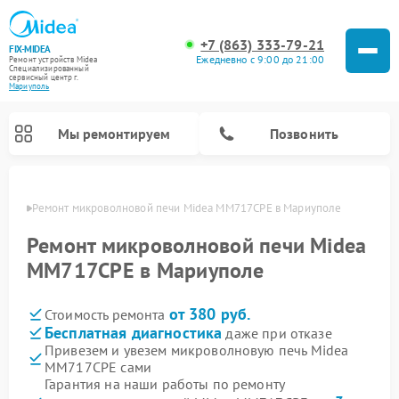
+7 (863) 333-79-21
FIX-MIDEA
Ежедневно с 9:00 до 21:00
Ремонт устройств Midea
Специализированный
cервисный центр г.
Мариуполь
Мы ремонтируем
Позвонить
уполе
Ремонт микроволновой печи Midea MM717CPE в Мариуполе
Ремонт микроволновой печи Midea
MM717CPE в Мариуполе
от 380 руб.
Стоимость ремонта
Бесплатная диагностика
даже при отказе
Привезем и увезем микроволновую печь Midea
MM717CPE сами
Ремонт вертикальных пылесосов Midea
Ремонт варочных панелей Midea
Ремонт увлажнителей воздуха Midea
Ремонт морозильных камер Midea
Ремонт посудомоечных машин Midea
Ремонт очистителей воздуха Midea
Ремонт водонагревателей Midea
Ремонт роботов-пылесосов Midea
Ремонт стиральных машин Midea
Ремонт сушильных машин Midea
Гарантия на наши работы по ремонту