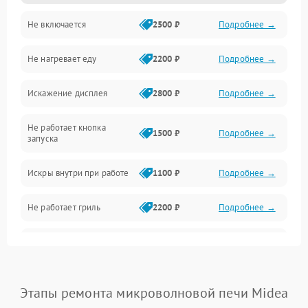
Не включается
2500 ₽
Подробнее →
Механика и внутренние элементы
Не нагревает еду
2200 ₽
Подробнее →
Механические повреждения
Искажение дисплея
2800 ₽
Подробнее →
Питание и запуск
Не работает кнопка
Нагрев и приготовление
1500 ₽
Подробнее →
запуска
Программное обеспечение
Искры внутри при работе
1100 ₽
Подробнее →
Не работает гриль
2200 ₽
Подробнее →
Перегрев или отключение
2400 ₽
Подробнее →
во время работы
Появление запаха гари
2400 ₽
Подробнее →
Этапы ремонта микроволновой печи Midea