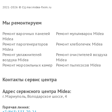
2021-2026 © СЦ mar.midea-fixim.ru
Мы ремонтируем
Ремонт варочных панелей
Ремонт мультиварок Midea
Midea
Ремонт парогенераторов
Ремонт хлебопечек Midea
Midea
Ремонт увлажнителей
Ремонт очистителей воздуха
воздуха Midea
Midea
Ремонт морозильных камер
Ремонт пылесосов Midea
Midea
Ремонт вертикальных
Ремонт обогревателей Midea
Контакты сервис центра
пылесосов Midea
Ремонт вытяжек Midea
Ремонт водонагревателей
Адрес сервисного центра Midea:
Midea
г. Мариуполь, Володарское шоссе, 4
Горячая линия:
+7 (863) 333-79-21