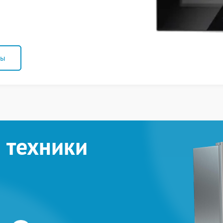
ны
 техники