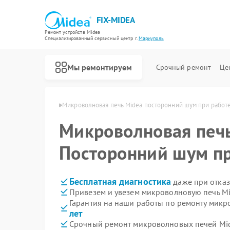
FIX-MIDEA
Ремонт устройств Midea
Специализированный cервисный центр г.
Мариуполь
Мы ремонтируем
Срочный ремонт
Це
 Midea в Мариуполе
Микроволновая печь Midea посторонний шум при работ
Микроволновая печ
Посторонний шум пр
Бесплатная диагностика
даже при отказ
Привезем и увезем микроволновую печь Mi
Гарантия на наши работы по ремонту мик
лет
Срочный ремонт микроволновых печей Mid
Ремонт варочных панелей Midea
Ремонт парогенераторов Midea
Ремонт увлажнителей воздуха Midea
Ремонт очистителей воздуха Midea
Ремонт морозильных камер Midea
Ремонт вертикальных пылесосов Midea
Ремонт водонагревателей Midea
Ремонт роботов-пылесосов Midea
Ремонт стиральных машин Midea
Ремонт посудомоечных машин Midea
Ремонт кондиционеров Midea
Ремонт духовых шкафов Midea
Ремонт сушильных машин Midea