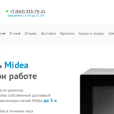
+7 (863) 333-79-21
Ежедневно с 9:00 до 21:00
ны
О нас
Отзывы
Доставка
Гарантии
Акции и скидки
Зая
е
ь
Midea
и работе
е от ремонта
dea собственной доставкой
до 3-х
роволновых печей Midea
ea в течении часа