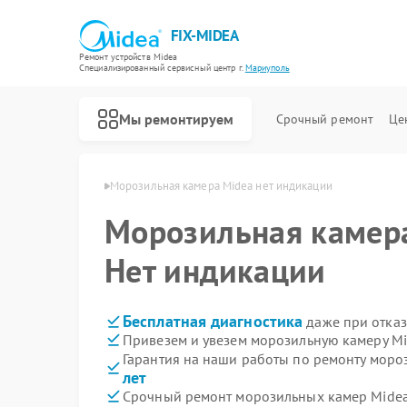
FIX-MIDEA
Ремонт устройств Midea
Специализированный cервисный центр г.
Мариуполь
Мы ремонтируем
Срочный ремонт
Це
 Midea в Мариуполе
Морозильная камера Midea нет индикации
Морозильная каме
Нет индикации
Бесплатная диагностика
даже при отказ
Привезем и увезем морозильную камеру Mi
Гарантия на наши работы по ремонту мор
лет
Срочный ремонт морозильных камер Midea 
Ремонт варочных панелей Midea
Ремонт парогенераторов Midea
Ремонт увлажнителей воздуха Midea
Ремонт очистителей воздуха Midea
Ремонт вертикальных пылесосов Midea
Ремонт водонагревателей Midea
Ремонт роботов-пылесосов Midea
Ремонт стиральных машин Midea
Ремонт посудомоечных машин Midea
Ремонт микроволновых печей Midea
Ремонт кондиционеров Midea
Ремонт духовых шкафов Midea
Ремонт сушильных машин Midea