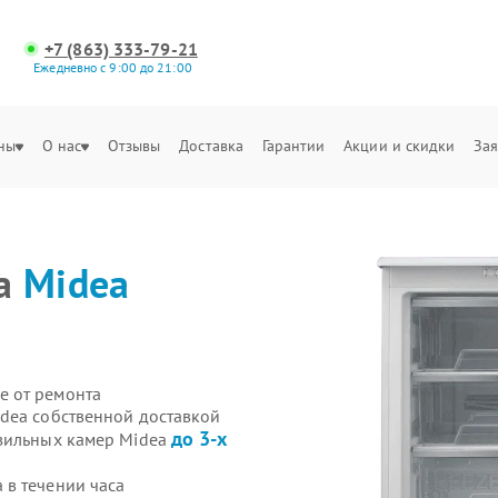
+7 (863) 333-79-21
Ежедневно с 9:00 до 21:00
ны
О нас
Отзывы
Доставка
Гарантии
Акции и скидки
Зая
ра
Midea
е от ремонта
dea собственной доставкой
до 3-х
озильных камер Midea
в течении часа