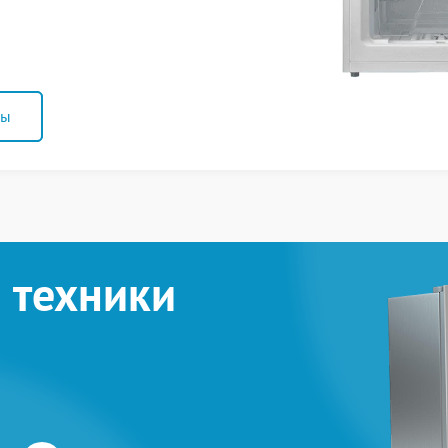
ны
 техники