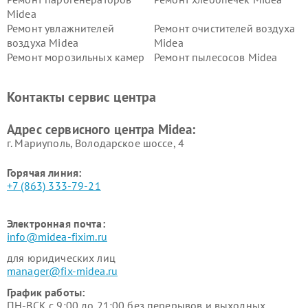
Midea
Ремонт увлажнителей
Ремонт очистителей воздуха
воздуха Midea
Midea
Ремонт морозильных камер
Ремонт пылесосов Midea
Midea
Ремонт вертикальных
Ремонт обогревателей Midea
Контакты сервис центра
пылесосов Midea
Ремонт вытяжек Midea
Ремонт водонагревателей
Адрес сервисного центра Midea:
Midea
г. Мариуполь, Володарское шоссе, 4
Горячая линия:
+7 (863) 333-79-21
Электронная почта:
info@midea-fixim.ru
для юридических лиц
manager@fix-midea.ru
График работы:
ПН-ВСК с 9:00 до 21:00 без перерывов и выходных