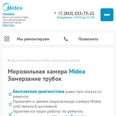
+7 (863) 333-79-21
FIX-MIDEA
Ежедневно с 9:00 до 21:00
Ремонт устройств Midea
Специализированный
cервисный центр г.
Мариуполь
Мы ремонтируем
Позвонить
уполе
Морозильная камера Midea замерзание трубок
Морозильная камера
Midea
Замерзание трубок
Бесплатная диагностика
даже при отказе от
ремонта
Привезем и увезем морозильную камеру Midea
собственной доставкой
Ремонт варочных панелей Midea
Ремонт увлажнителей воздуха Midea
Ремонт водонагревателей Midea
Ремонт роботов-пылесосов Midea
Ремонт стиральных машин Midea
Ремонт микроволновых печей Midea
Ремонт вертикальных пылесосов Midea
Ремонт очистителей воздуха Midea
Ремонт посудомоечных машин Midea
Ремонт сушильных машин Midea
Гарантия на наши работы по ремонту