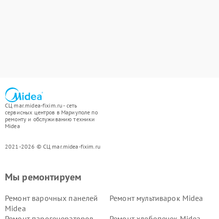
СЦ mar.midea-fixim.ru - сеть
сервисных центров в Мариуполе по
ремонту и обслуживанию техники
Midea
2021-2026 © СЦ mar.midea-fixim.ru
Мы ремонтируем
Ремонт варочных панелей
Ремонт мультиварок Midea
Midea
Ремонт парогенераторов
Ремонт хлебопечек Midea