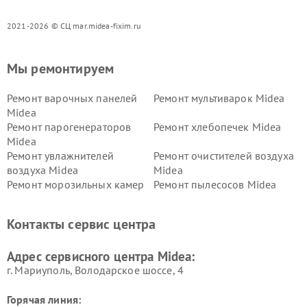
2021-2026 © СЦ mar.midea-fixim.ru
Мы ремонтируем
Ремонт варочных панелей
Ремонт мультиварок Midea
Midea
Ремонт парогенераторов
Ремонт хлебопечек Midea
Midea
Ремонт увлажнителей
Ремонт очистителей воздуха
воздуха Midea
Midea
Ремонт морозильных камер
Ремонт пылесосов Midea
Midea
Ремонт вертикальных
Ремонт обогревателей Midea
Контакты сервис центра
пылесосов Midea
Ремонт вытяжек Midea
Ремонт водонагревателей
Адрес сервисного центра Midea:
Midea
г. Мариуполь, Володарское шоссе, 4
Горячая линия: