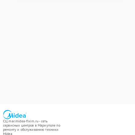
СЦ mar.midea-fixim.ru - сеть
сервисных центров в Мариуполе по
ремонту и обслуживанию техники
Midea