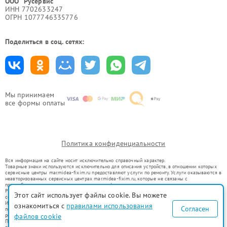
ООО "Русервис"
ИНН 7702633247
ОГРН 1077746335776
Поделиться в соц. сетях:
Мы принимаем
все формы оплаты
Политика конфиденциальности
Вся информация на сайте носит исключительно справочный характер.
Товарные знаки используются исключительно для описания устройств, в отношении которых
сервисные центры mar.midea-fixim.ru предоставляют услуги по ремонту. Услуги оказываются в
неавторизованных сервисных центрах mar.midea-fixim.ru, которые не связаны с
правообладателями товарных знаков или их официальными представителями.
Ремонт осуществляется для устройств, уже введенных в гражданский оборот в соответствии
Этот сайт использует файлы cookie. Вы можете
со статьей 1487 ГК РФ.
Использование товарных знаков не преследует цели индивидуализации услуг или введения
ознакомиться с
правилами использования
Согласен
потребителей в заблуждение, а служит для информирования о предоставляемых услугах по
ремонту техники указанных брендов.
файлов cookie
Представленная на сайте информация не является публичной офертой, определяемой