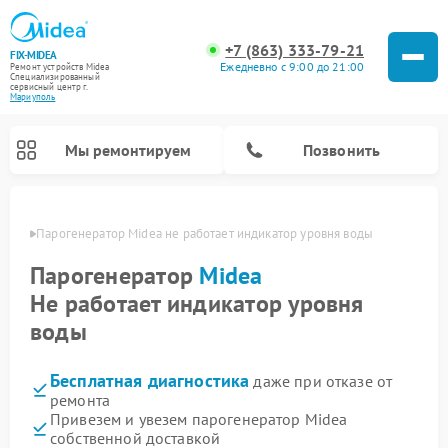
+7 (863) 333-79-21
FIX-MIDEA
Ежедневно с 9:00 до 21:00
Ремонт устройств Midea
Специализированный
cервисный центр г.
Мариуполь
Мы ремонтируем
Позвонить
уполе
Парогенератор Midea не работает индикатор уровня воды
Парогенератор
Midea
Не работает индикатор уровня
воды
Бесплатная диагностика
даже при отказе от
ремонта
Привезем и увезем парогенератор Midea
Ремонт варочных панелей Midea
Ремонт очистителей воздуха Midea
Ремонт водонагревателей Midea
Ремонт роботов-пылесосов Midea
Ремонт стиральных машин Midea
Ремонт микроволновых печей Midea
Ремонт вертикальных пылесосов Midea
Ремонт увлажнителей воздуха Midea
Ремонт морозильных камер Midea
Ремонт посудомоечных машин Midea
Ремонт сушильных машин Midea
собственной доставкой