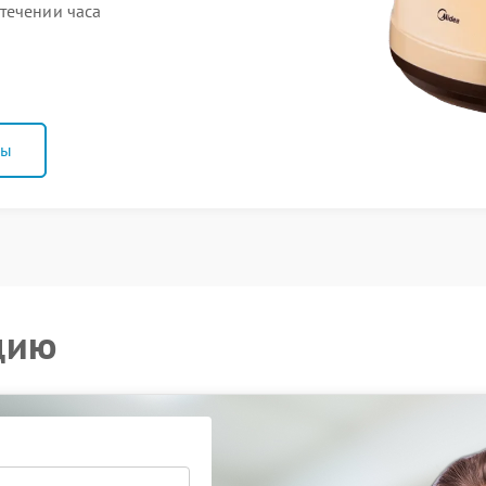
течении часа
ны
цию