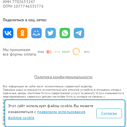
ИНН 7702633247
ОГРН 1077746335776
Поделиться в соц. сетях:
Мы принимаем
все формы оплаты
Политика конфиденциальности
Вся информация на сайте носит исключительно справочный характер.
Товарные знаки используются исключительно для описания устройств, в отношении которых
сервисные центры mar.midea-fixim.ru предоставляют услуги по ремонту. Услуги оказываются в
неавторизованных сервисных центрах mar.midea-fixim.ru, которые не связаны с
правообладателями товарных знаков или их официальными представителями.
Ремонт осуществляется для устройств, уже введенных в гражданский оборот в соответствии
Этот сайт использует файлы cookie. Вы можете
со статьей 1487 ГК РФ.
Использование товарных знаков не преследует цели индивидуализации услуг или введения
ознакомиться с
правилами использования
Согласен
потребителей в заблуждение, а служит для информирования о предоставляемых услугах по
ремонту техники указанных брендов.
файлов cookie
Представленная на сайте информация не является публичной офертой, определяемой
положениями Статьи 437(2) Гражданского кодекса РФ