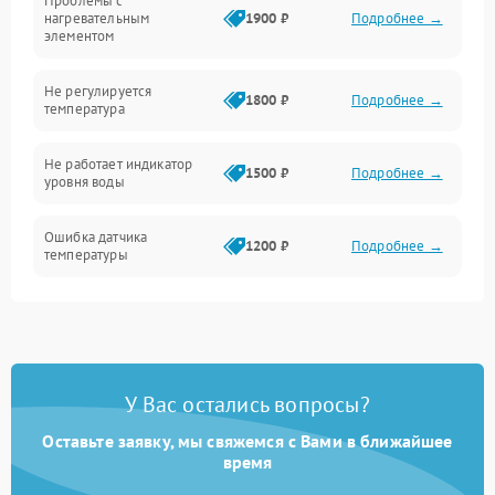
Проблемы с
Механика
нагревательным
1900 ₽
Подробнее →
элементом
Не регулируется
1800 ₽
Подробнее →
температура
Не работает индикатор
1500 ₽
Подробнее →
уровня воды
Ошибка датчика
1200 ₽
Подробнее →
температуры
Не работает индикатор
1000 ₽
Подробнее →
Ошибка платы управления
1500 ₽
Подробнее →
У Вас остались вопросы?
Сбой режима работы
1200 ₽
Подробнее →
Оставьте заявку, мы свяжемся с Вами в ближайшее
время
Не сохраняет настройки
1200 ₽
Подробнее →