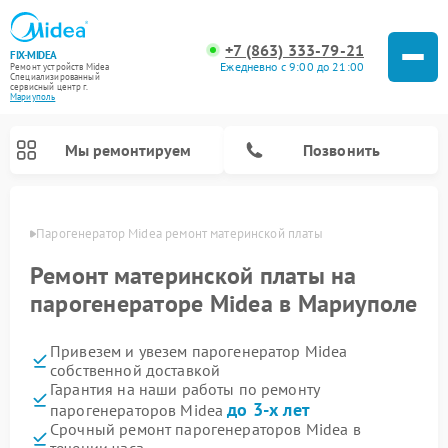
+7 (863) 333-79-21
FIX-MIDEA
Ежедневно с 9:00 до 21:00
Ремонт устройств Midea
Специализированный
cервисный центр г.
Мариуполь
Мы ремонтируем
Позвонить
уполе
Парогенератор Midea ремонт материнской платы
Ремонт материнской платы на
парогенераторе Midea в Мариуполе
Привезем и увезем парогенератор Midea
собственной доставкой
Гарантия на наши работы по ремонту
до 3-х лет
парогенераторов Midea
Ремонт варочных панелей Midea
Ремонт очистителей воздуха Midea
Ремонт водонагревателей Midea
Ремонт роботов-пылесосов Midea
Ремонт стиральных машин Midea
Ремонт микроволновых печей Midea
Ремонт вертикальных пылесосов Midea
Ремонт увлажнителей воздуха Midea
Ремонт морозильных камер Midea
Ремонт посудомоечных машин Midea
Ремонт сушильных машин Midea
Срочный ремонт парогенераторов Midea в