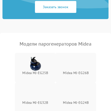
Заказать звонок
Не включается
1500 ₽
Подробнее →
Не подает пар
1800 ₽
Подробнее →
Модели парогенераторов Midea
Midea MJ-EG25B
Midea MJ-EG26B
Midea MJ-EG32B
Midea MJ-EG24B