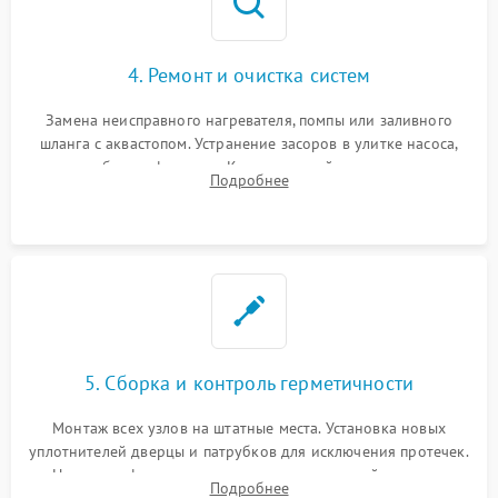
4. Ремонт и очистка систем
Замена неисправного нагревателя, помпы или заливного
шланга с аквастопом. Устранение засоров в улитке насоса,
патрубках и фильтрах. Компонентный ремонт платы
Подробнее
управления, восстановление поврежденной проводки.
5. Сборка и контроль герметичности
Монтаж всех узлов на штатные места. Установка новых
уплотнителей дверцы и патрубков для исключения протечек.
Надежная фиксация хомутов гидравлической системы,
Подробнее