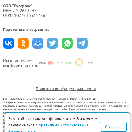
ООО "Русервис"
ИНН 7702633247
ОГРН 1077746335776
Поделиться в соц. сетях:
Мы принимаем
все формы оплаты
Политика конфиденциальности
Вся информация на сайте носит исключительно справочный характер.
Товарные знаки используются исключительно для описания устройств, в отношении которых
сервисные центры mar.midea-fixim.ru предоставляют услуги по ремонту. Услуги оказываются в
неавторизованных сервисных центрах mar.midea-fixim.ru, которые не связаны с
правообладателями товарных знаков или их официальными представителями.
Ремонт осуществляется для устройств, уже введенных в гражданский оборот в соответствии
Этот сайт использует файлы cookie. Вы можете
со статьей 1487 ГК РФ.
Использование товарных знаков не преследует цели индивидуализации услуг или введения
ознакомиться с
правилами использования
Согласен
потребителей в заблуждение, а служит для информирования о предоставляемых услугах по
ремонту техники указанных брендов.
файлов cookie