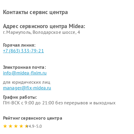
Midea
Ремонт вертикальных
Ремонт обогревателей Midea
Контакты сервис центра
пылесосов Midea
Ремонт вытяжек Midea
Ремонт водонагревателей
Адрес сервисного центра Midea:
Midea
г. Мариуполь, Володарское шоссе, 4
Горячая линия:
+7 (863) 333-79-21
Электронная почта:
info@midea-fixim.ru
для юридических лиц
manager@fix-midea.ru
График работы:
ПН-ВСК с 9:00 до 21:00 без перерывов и выходных
Рейтинг сервисного центра
4.9-5.0