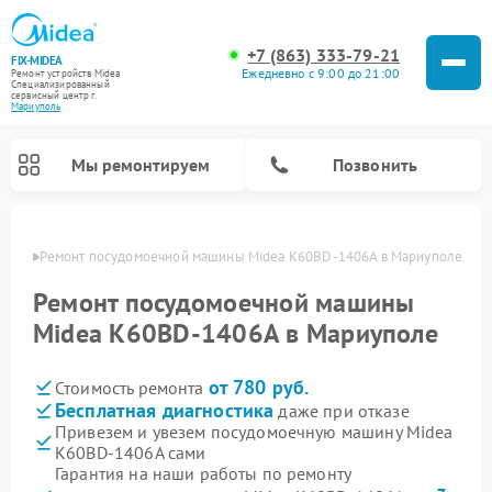
+7 (863) 333-79-21
FIX-MIDEA
Ежедневно с 9:00 до 21:00
Ремонт устройств Midea
Специализированный
cервисный центр г.
Мариуполь
Мы ремонтируем
Позвонить
уполе
Ремонт посудомоечной машины Midea K60BD-1406A в Мариуполе
Ремонт посудомоечной машины
Midea K60BD-1406A в Мариуполе
от 780 руб.
Стоимость ремонта
Бесплатная диагностика
даже при отказе
Привезем и увезем посудомоечную машину Midea
K60BD-1406A сами
Ремонт вертикальных пылесосов Midea
Ремонт варочных панелей Midea
Ремонт увлажнителей воздуха Midea
Ремонт морозильных камер Midea
Ремонт микроволновых печей Midea
Ремонт очистителей воздуха Midea
Ремонт водонагревателей Midea
Ремонт роботов-пылесосов Midea
Ремонт стиральных машин Midea
Ремонт сушильных машин Midea
Гарантия на наши работы по ремонту