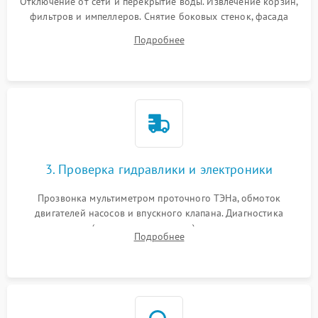
Отключение от сети и перекрытие воды. Извлечение корзин,
фильтров и импеллеров. Снятие боковых стенок, фасада
дверцы или нижнего поддона для прямого доступа к
Подробнее
циркуляционному насосу, ТЭНу и сливной помпе.
3. Проверка гидравлики и электроники
Прозвонка мультиметром проточного ТЭНа, обмоток
двигателей насосов и впускного клапана. Диагностика
прессостата (датчика уровня воды), датчика мутности,
Подробнее
концевика дверцы и электронного модуля управления.