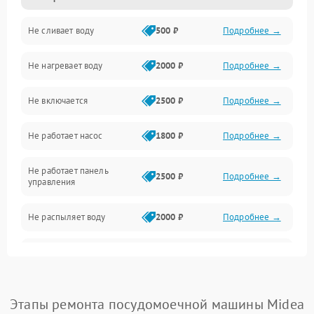
Не сливает воду
500 ₽
Подробнее →
Электропитание
Не нагревает воду
2000 ₽
Подробнее →
Датчики
Не включается
2500 ₽
Подробнее →
Нагрев
Не работает насос
1800 ₽
Подробнее →
Вода
Не работает панель
Гигиена
2500 ₽
Подробнее →
управления
Программное обеспечение
Не распыляет воду
2000 ₽
Подробнее →
Не запускается цикл
1800 ₽
Подробнее →
стирки
Проблемы с набором
Этапы ремонта посудомоечной машины Midea
1800 ₽
Подробнее →
воды