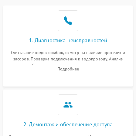
Не работает сушилка
2100 ₽
Подробнее →
Сбои в работе таймера
1700 ₽
Подробнее →
1. Диагностика неисправностей
Проблемы с
2100 ₽
Подробнее →
циркуляционным насосом
Считывание кодов ошибок, осмотр на наличие протечек и
засоров. Проверка подключения к водопроводу. Анализ
жалоб на отсутствие слива, нагрева, вращения
Подробнее
разбрызгивателей или срабатывание системы защиты
аквастоп.
2. Демонтаж и обеспечение доступа