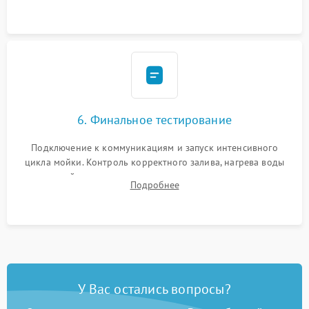
сборка корпуса и установка датчика поплавка.
6. Финальное тестирование
Подключение к коммуникациям и запуск интенсивного
цикла мойки. Контроль корректного залива, нагрева воды
до нужной температуры, отсутствия посторонних шумов,
Подробнее
штатного слива и абсолютной сухости в поддоне.
У Вас остались вопросы?