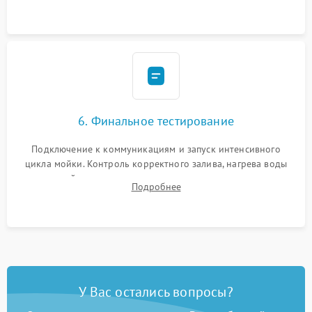
сборка корпуса и установка датчика поплавка.
6. Финальное тестирование
Подключение к коммуникациям и запуск интенсивного
цикла мойки. Контроль корректного залива, нагрева воды
до нужной температуры, отсутствия посторонних шумов,
Подробнее
штатного слива и абсолютной сухости в поддоне.
У Вас остались вопросы?