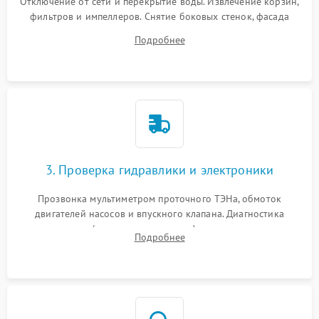
Отключение от сети и перекрытие воды. Извлечение корзин,
фильтров и импеллеров. Снятие боковых стенок, фасада
дверцы или нижнего поддона для прямого доступа к
Подробнее
циркуляционному насосу, ТЭНу и сливной помпе.
3. Проверка гидравлики и электроники
Прозвонка мультиметром проточного ТЭНа, обмоток
двигателей насосов и впускного клапана. Диагностика
прессостата (датчика уровня воды), датчика мутности,
Подробнее
концевика дверцы и электронного модуля управления.