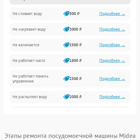
Не сливает воду
500 ₽
Подробнее →
Электропитание
Не нагревает воду
2000 ₽
Подробнее →
Датчики
Не включается
2500 ₽
Подробнее →
Нагрев
Не работает насос
1800 ₽
Подробнее →
Вода
Не работает панель
Гигиена
2500 ₽
Подробнее →
управления
Программное обеспечение
Не распыляет воду
2000 ₽
Подробнее →
Не запускается цикл
1800 ₽
Подробнее →
стирки
Проблемы с набором
Этапы ремонта посудомоечной машины Midea
1800 ₽
Подробнее →
воды