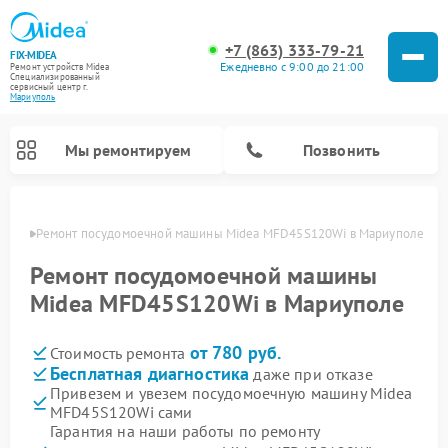
+7 (863) 333-79-21
FIX-MIDEA
Ежедневно с 9:00 до 21:00
Ремонт устройств Midea
Специализированный
cервисный центр г.
Мариуполь
Мы ремонтируем
Позвонить
уполе
Ремонт посудомоечной машины Midea MFD45S120Wi в Мариуполе
Ремонт посудомоечной машины
Midea MFD45S120Wi в Мариуполе
от 780 руб.
Стоимость ремонта
Бесплатная диагностика
даже при отказе
Привезем и увезем посудомоечную машину Midea
MFD45S120Wi сами
Ремонт вертикальных пылесосов Midea
Ремонт варочных панелей Midea
Ремонт увлажнителей воздуха Midea
Ремонт морозильных камер Midea
Ремонт микроволновых печей Midea
Ремонт очистителей воздуха Midea
Ремонт водонагревателей Midea
Ремонт роботов-пылесосов Midea
Ремонт стиральных машин Midea
Ремонт сушильных машин Midea
Гарантия на наши работы по ремонту