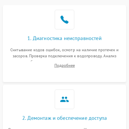
Не работает сушилка
2100 ₽
Подробнее →
Сбои в работе таймера
1700 ₽
Подробнее →
1. Диагностика неисправностей
Проблемы с
2100 ₽
Подробнее →
циркуляционным насосом
Считывание кодов ошибок, осмотр на наличие протечек и
засоров. Проверка подключения к водопроводу. Анализ
жалоб на отсутствие слива, нагрева, вращения
Подробнее
разбрызгивателей или срабатывание системы защиты
аквастоп.
2. Демонтаж и обеспечение доступа