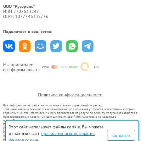
ООО "Русервис"
ИНН 7702633247
ОГРН 1077746335776
Поделиться в соц. сетях:
Мы принимаем
все формы оплаты
Политика конфиденциальности
Вся информация на сайте носит исключительно справочный характер.
Товарные знаки используются исключительно для описания устройств, в отношении которых
сервисные центры mar.midea-fixim.ru предоставляют услуги по ремонту. Услуги оказываются в
неавторизованных сервисных центрах mar.midea-fixim.ru, которые не связаны с
правообладателями товарных знаков или их официальными представителями.
Ремонт осуществляется для устройств, уже введенных в гражданский оборот в соответствии
Этот сайт использует файлы cookie. Вы можете
со статьей 1487 ГК РФ.
Использование товарных знаков не преследует цели индивидуализации услуг или введения
ознакомиться с
правилами использования
Согласен
потребителей в заблуждение, а служит для информирования о предоставляемых услугах по
ремонту техники указанных брендов.
файлов cookie