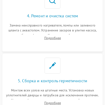
4. Ремонт и очистка систем
Замена неисправного нагревателя, помпы или заливного
шланга с аквастопом. Устранение засоров в улитке насоса,
патрубках и фильтрах. Компонентный ремонт платы
Подробнее
управления, восстановление поврежденной проводки.
5. Сборка и контроль герметичности
Монтаж всех узлов на штатные места. Установка новых
уплотнителей дверцы и патрубков для исключения протечек.
Надежная фиксация хомутов гидравлической системы,
Подробнее