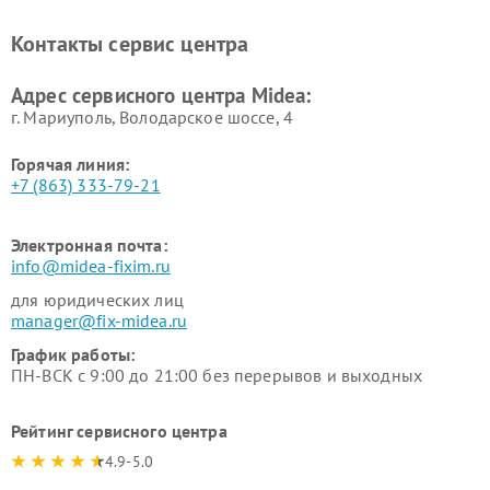
Midea
Ремонт вертикальных
Ремонт обогревателей Midea
Контакты сервис центра
пылесосов Midea
Ремонт вытяжек Midea
Ремонт водонагревателей
Адрес сервисного центра Midea:
Midea
г. Мариуполь, Володарское шоссе, 4
Горячая линия:
+7 (863) 333-79-21
Электронная почта:
info@midea-fixim.ru
для юридических лиц
manager@fix-midea.ru
График работы:
ПН-ВСК с 9:00 до 21:00 без перерывов и выходных
Рейтинг сервисного центра
4.9-5.0