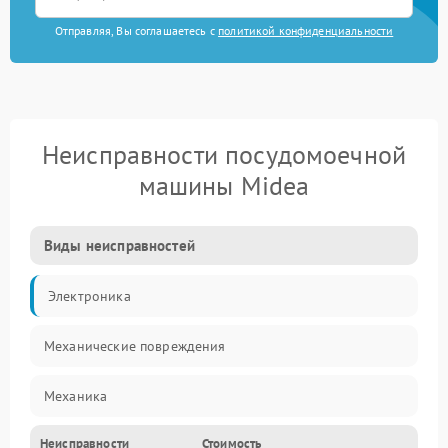
Отправляя, Вы соглашаетесь с
политикой конфиденциальности
Неисправности посудомоечной
машины Midea
Виды неисправностей
Электроника
Механические повреждения
Механика
Неисправности
Стоимость
Управление