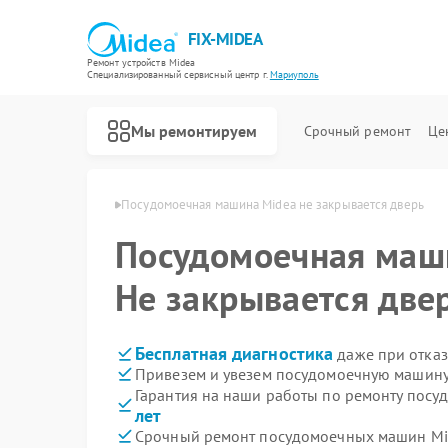
FIX-MIDEA
Ремонт устройств Midea
Специализированный cервисный центр г.
Мариуполь
Мы ремонтируем
Срочный ремонт
Це
 Midea в Мариуполе
Посудомоечная машина Midea не закрывается дверь
Посудомоечная ма
Не закрывается две
Бесплатная диагностика
даже при отказ
Привезем и увезем посудомоечную машину
Гарантия на наши работы по ремонту пос
лет
Срочный ремонт посудомоечных машин Mid
Ремонт варочных панелей Midea
Ремонт парогенераторов Midea
Ремонт увлажнителей воздуха Midea
Ремонт очистителей воздуха Midea
Ремонт морозильных камер Midea
Ремонт вертикальных пылесосов Midea
Ремонт водонагревателей Midea
Ремонт роботов-пылесосов Midea
Ремонт стиральных машин Midea
Ремонт микроволновых печей Midea
Ремонт кондиционеров Midea
Ремонт духовых шкафов Midea
Ремонт сушильных машин Midea