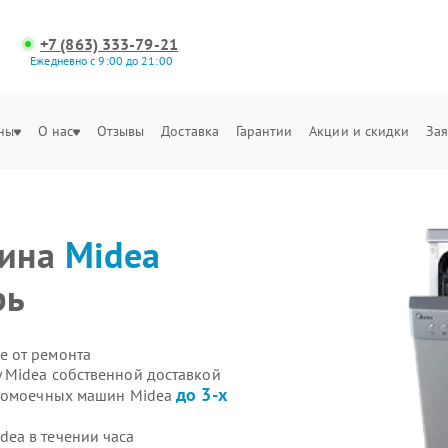
+7 (863) 333-79-21
Ежедневно с 9:00 до 21:00
ны
О нас
Отзывы
Доставка
Гарантии
Акции и скидки
Зая
шина
Midea
рь
е от ремонта
 Midea собственной доставкой
до 3-х
удомоечных машин Midea
ea в течении часа