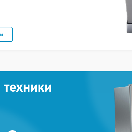
ны
 техники