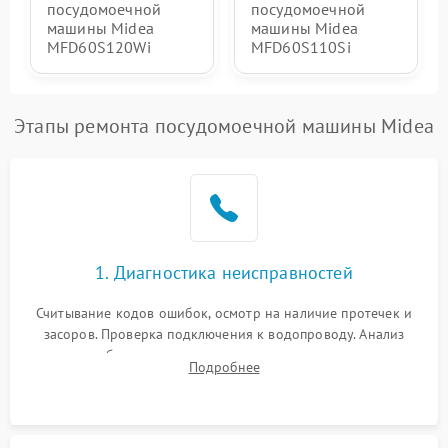
посудомоечной
посудомоечной
машины Midea
машины Midea
MFD60S120Wi
MFD60S110Si
Этапы ремонта посудомоечной машины Midea
1. Диагностика неисправностей
Считывание кодов ошибок, осмотр на наличие протечек и
засоров. Проверка подключения к водопроводу. Анализ
жалоб на отсутствие слива, нагрева, вращения
Подробнее
разбрызгивателей или срабатывание системы защиты
аквастоп.