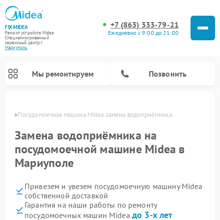
+7 (863) 333-79-21
FIX-MIDEA
Ежедневно с 9:00 до 21:00
Ремонт устройств Midea
Специализированный
cервисный центр г.
Мариуполь
Мы ремонтируем
Позвонить
уполе
Посудомоечная машина Midea замена водоприёмника
Замена водоприёмника на
посудомоечной машине Midea в
Мариуполе
Привезем и увезем посудомоечную машину Midea
собственной доставкой
Гарантия на наши работы по ремонту
Ремонт вертикальных пылесосов Midea
Ремонт варочных панелей Midea
Ремонт увлажнителей воздуха Midea
Ремонт морозильных камер Midea
Ремонт микроволновых печей Midea
Ремонт очистителей воздуха Midea
Ремонт водонагревателей Midea
Ремонт роботов-пылесосов Midea
Ремонт стиральных машин Midea
Ремонт сушильных машин Midea
до 3-х лет
посудомоечных машин Midea