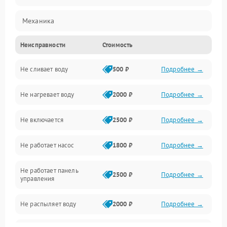
Механика
Неисправности
Стоимость
Управление
Не сливает воду
500 ₽
Подробнее →
Электропитание
Не нагревает воду
2000 ₽
Подробнее →
Датчики
Не включается
2500 ₽
Подробнее →
Нагрев
Не работает насос
1800 ₽
Подробнее →
Вода
Не работает панель
Гигиена
2500 ₽
Подробнее →
управления
Программное обеспечение
Не распыляет воду
2000 ₽
Подробнее →