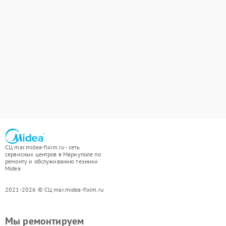
СЦ mar.midea-fixim.ru - сеть
сервисных центров в Мариуполе по
ремонту и обслуживанию техники
Midea
2021-2026 © СЦ mar.midea-fixim.ru
Мы ремонтируем