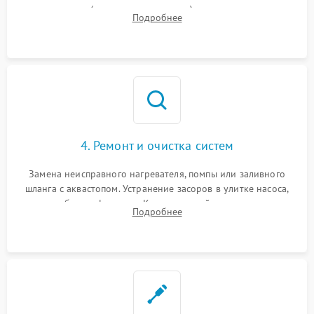
прессостата (датчика уровня воды), датчика мутности,
Подробнее
концевика дверцы и электронного модуля управления.
4. Ремонт и очистка систем
Замена неисправного нагревателя, помпы или заливного
шланга с аквастопом. Устранение засоров в улитке насоса,
патрубках и фильтрах. Компонентный ремонт платы
Подробнее
управления, восстановление поврежденной проводки.