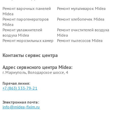
Ремонт варочных панелей
Ремонт мультиварок Midea
Midea
Ремонт парогенераторов
Ремонт хлебопечек Midea
Midea
Ремонт увлажнителей
Ремонт очистителей воздуха
воздуха Midea
Midea
Ремонт морозильных камер
Ремонт пылесосов Midea
Midea
Ремонт вертикальных
Ремонт обогревателей Midea
Контакты сервис центра
пылесосов Midea
Ремонт вытяжек Midea
Ремонт водонагревателей
Адрес сервисного центра Midea:
Midea
г. Мариуполь, Володарское шоссе, 4
Горячая линия:
+7 (863) 333-79-21
Электронная почта:
info@midea-fixim.ru