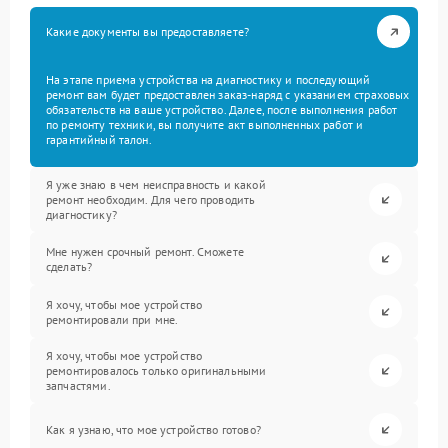
Какие документы вы предоставляете?
На этапе приема устройства на диагностику и последующий
ремонт вам будет предоставлен заказ-наряд с указанием страховых
обязательств на ваше устройство. Далее, после выполнения работ
по ремонту техники, вы получите акт выполненных работ и
гарантийный талон.
Я уже знаю в чем неисправность и какой
ремонт необходим. Для чего проводить
диагностику?
Мне нужен срочный ремонт. Сможете
сделать?
Я хочу, чтобы мое устройство
ремонтировали при мне.
Я хочу, чтобы мое устройство
ремонтировалось только оригинальными
запчастями.
Как я узнаю, что мое устройство готово?