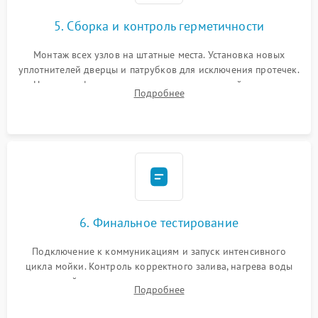
5. Сборка и контроль герметичности
Монтаж всех узлов на штатные места. Установка новых
уплотнителей дверцы и патрубков для исключения протечек.
Надежная фиксация хомутов гидравлической системы,
Подробнее
сборка корпуса и установка датчика поплавка.
6. Финальное тестирование
Подключение к коммуникациям и запуск интенсивного
цикла мойки. Контроль корректного залива, нагрева воды
до нужной температуры, отсутствия посторонних шумов,
Подробнее
штатного слива и абсолютной сухости в поддоне.