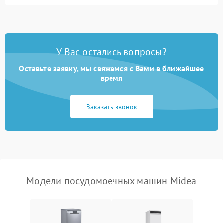
Не запускается цикл
1800 ₽
Подробнее →
стирки
Проблемы с набором
1800 ₽
Подробнее →
воды
У Вас остались вопросы?
Оставьте заявку, мы свяжемся с Вами в ближайшее
Не работает сушилка
2100 ₽
Подробнее →
время
Сбои в работе таймера
1700 ₽
Подробнее →
Заказать звонок
Проблемы с
2100 ₽
Подробнее →
циркуляционным насосом
Модели посудомоечных машин Midea