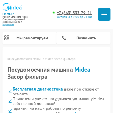
+7 (863) 333-79-21
FIX-MIDEA
Ежедневно с 9:00 до 21:00
Ремонт устройств Midea
Специализированный
cервисный центр г.
Мариуполь
Мы ремонтируем
Позвонить
уполе
Посудомоечная машина Midea засор фильтра
Посудомоечная машина
Midea
Засор фильтра
Бесплатная диагностика
даже при отказе от
ремонта
Привезем и увезем посудомоечную машину Midea
собственной доставкой
Ремонт вертикальных пылесосов Midea
Ремонт варочных панелей Midea
Ремонт увлажнителей воздуха Midea
Ремонт морозильных камер Midea
Ремонт микроволновых печей Midea
Ремонт очистителей воздуха Midea
Ремонт водонагревателей Midea
Ремонт роботов-пылесосов Midea
Ремонт стиральных машин Midea
Ремонт сушильных машин Midea
Гарантия на наши работы по ремонту