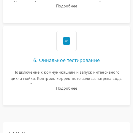
Надежная фиксация хомутов гидравлической системы,
Подробнее
сборка корпуса и установка датчика поплавка.
6. Финальное тестирование
Подключение к коммуникациям и запуск интенсивного
цикла мойки. Контроль корректного залива, нагрева воды
до нужной температуры, отсутствия посторонних шумов,
Подробнее
штатного слива и абсолютной сухости в поддоне.