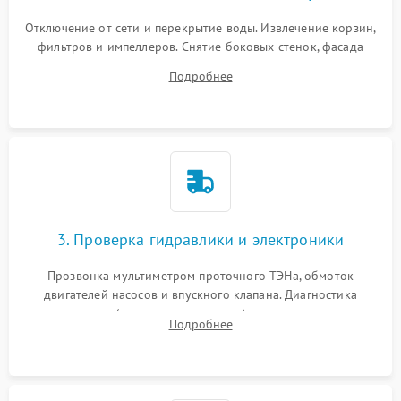
Отключение от сети и перекрытие воды. Извлечение корзин,
фильтров и импеллеров. Снятие боковых стенок, фасада
дверцы или нижнего поддона для прямого доступа к
Подробнее
циркуляционному насосу, ТЭНу и сливной помпе.
3. Проверка гидравлики и электроники
Прозвонка мультиметром проточного ТЭНа, обмоток
двигателей насосов и впускного клапана. Диагностика
прессостата (датчика уровня воды), датчика мутности,
Подробнее
концевика дверцы и электронного модуля управления.