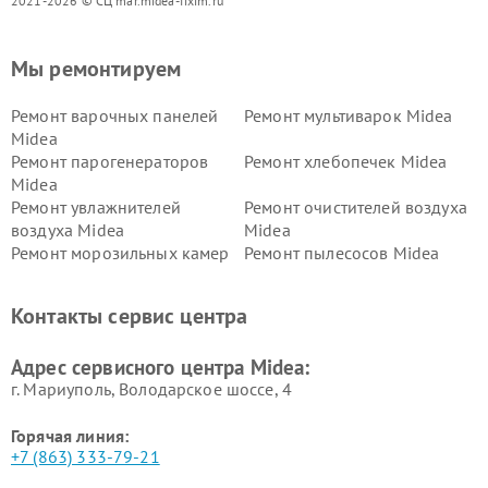
2021-2026 © СЦ mar.midea-fixim.ru
Мы ремонтируем
Ремонт варочных панелей
Ремонт мультиварок Midea
Midea
Ремонт парогенераторов
Ремонт хлебопечек Midea
Midea
Ремонт увлажнителей
Ремонт очистителей воздуха
воздуха Midea
Midea
Ремонт морозильных камер
Ремонт пылесосов Midea
Midea
Ремонт вертикальных
Ремонт обогревателей Midea
Контакты сервис центра
пылесосов Midea
Ремонт вытяжек Midea
Ремонт водонагревателей
Адрес сервисного центра Midea:
Midea
г. Мариуполь, Володарское шоссе, 4
Горячая линия:
+7 (863) 333-79-21