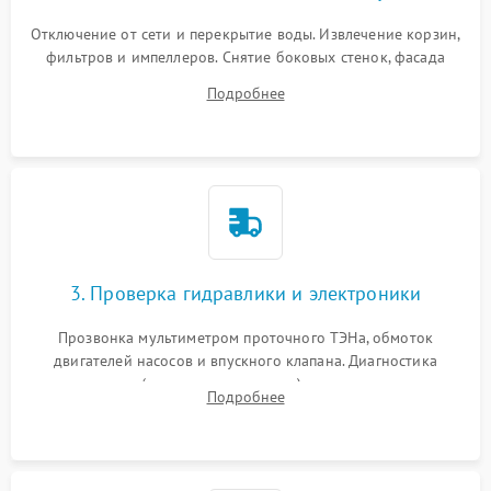
Отключение от сети и перекрытие воды. Извлечение корзин,
фильтров и импеллеров. Снятие боковых стенок, фасада
дверцы или нижнего поддона для прямого доступа к
Подробнее
циркуляционному насосу, ТЭНу и сливной помпе.
3. Проверка гидравлики и электроники
Прозвонка мультиметром проточного ТЭНа, обмоток
двигателей насосов и впускного клапана. Диагностика
прессостата (датчика уровня воды), датчика мутности,
Подробнее
концевика дверцы и электронного модуля управления.