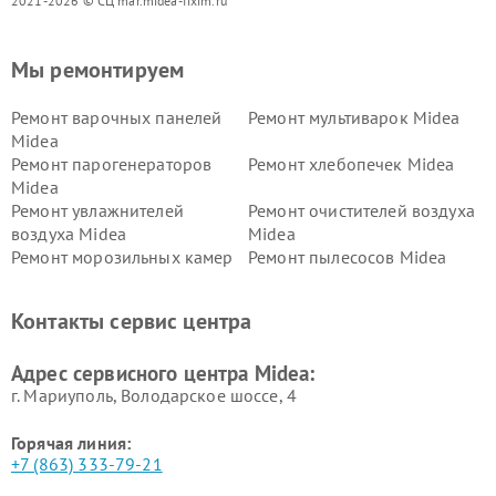
2021-2026 © СЦ mar.midea-fixim.ru
Мы ремонтируем
Ремонт варочных панелей
Ремонт мультиварок Midea
Midea
Ремонт парогенераторов
Ремонт хлебопечек Midea
Midea
Ремонт увлажнителей
Ремонт очистителей воздуха
воздуха Midea
Midea
Ремонт морозильных камер
Ремонт пылесосов Midea
Midea
Ремонт вертикальных
Ремонт обогревателей Midea
Контакты сервис центра
пылесосов Midea
Ремонт вытяжек Midea
Ремонт водонагревателей
Адрес сервисного центра Midea:
Midea
г. Мариуполь, Володарское шоссе, 4
Горячая линия:
+7 (863) 333-79-21