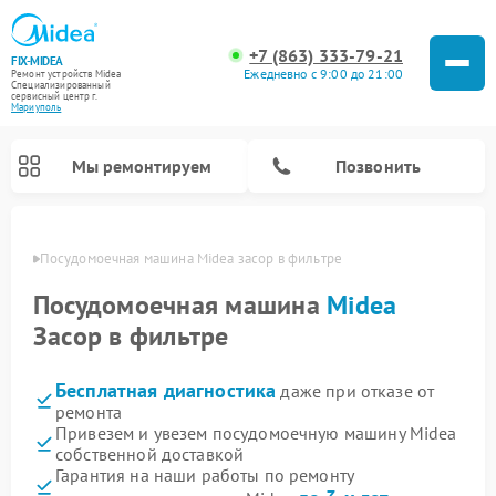
+7 (863) 333-79-21
FIX-MIDEA
Ежедневно с 9:00 до 21:00
Ремонт устройств Midea
Специализированный
cервисный центр г.
Мариуполь
Мы ремонтируем
Позвонить
уполе
Посудомоечная машина Midea засор в фильтре
Посудомоечная машина
Midea
Засор в фильтре
Бесплатная диагностика
даже при отказе от
ремонта
Привезем и увезем посудомоечную машину Midea
собственной доставкой
Ремонт вертикальных пылесосов Midea
Ремонт варочных панелей Midea
Ремонт увлажнителей воздуха Midea
Ремонт морозильных камер Midea
Ремонт микроволновых печей Midea
Ремонт очистителей воздуха Midea
Ремонт водонагревателей Midea
Ремонт роботов-пылесосов Midea
Ремонт стиральных машин Midea
Ремонт сушильных машин Midea
Гарантия на наши работы по ремонту