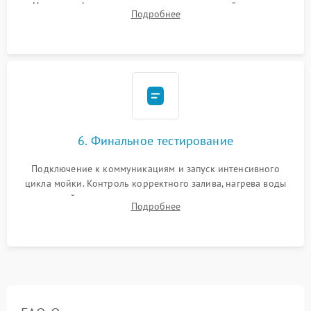
Надежная фиксация хомутов гидравлической системы,
Подробнее
сборка корпуса и установка датчика поплавка.
6. Финальное тестирование
Подключение к коммуникациям и запуск интенсивного
цикла мойки. Контроль корректного залива, нагрева воды
до нужной температуры, отсутствия посторонних шумов,
Подробнее
штатного слива и абсолютной сухости в поддоне.