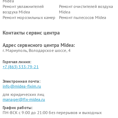
Midea
Ремонт увлажнителей
Ремонт очистителей воздуха
воздуха Midea
Midea
Ремонт морозильных камер
Ремонт пылесосов Midea
Midea
Ремонт вертикальных
Ремонт обогревателей Midea
Контакты сервис центра
пылесосов Midea
Ремонт вытяжек Midea
Ремонт водонагревателей
Адрес сервисного центра Midea:
Midea
г. Мариуполь, Володарское шоссе, 4
Горячая линия:
+7 (863) 333-79-21
Электронная почта:
info@midea-fixim.ru
для юридических лиц
manager@fix-midea.ru
График работы:
ПН-ВСК с 9:00 до 21:00 без перерывов и выходных