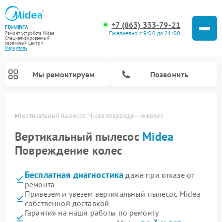
+7 (863) 333-79-21
FIX-MIDEA
Ежедневно с 9:00 до 21:00
Ремонт устройств Midea
Специализированный
cервисный центр г.
Мариуполь
Мы ремонтируем
Позвонить
уполе
Вертикальный пылесос Midea повреждение колес
Вертикальный пылесос
Midea
Повреждение колес
Бесплатная диагностика
даже при отказе от
ремонта
Привезем и увезем вертикальный пылесос Midea
собственной доставкой
Ремонт варочных панелей Midea
Ремонт увлажнителей воздуха Midea
Ремонт морозильных камер Midea
Ремонт водонагревателей Midea
Ремонт роботов-пылесосов Midea
Ремонт стиральных машин Midea
Ремонт микроволновых печей Midea
Ремонт очистителей воздуха Midea
Ремонт посудомоечных машин Midea
Ремонт сушильных машин Midea
Гарантия на наши работы по ремонту