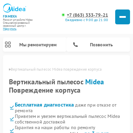
+7 (863) 333-79-21
FIX-MIDEA
Ежедневно с 9:00 до 21:00
Ремонт устройств Midea
Специализированный
cервисный центр г.
Мариуполь
Мы ремонтируем
Позвонить
уполе
Вертикальный пылесос Midea повреждение корпуса
Вертикальный пылесос
Midea
Повреждение корпуса
Бесплатная диагностика
даже при отказе от
ремонта
Привезем и увезем вертикальный пылесос Midea
собственной доставкой
Ремонт варочных панелей Midea
Ремонт увлажнителей воздуха Midea
Ремонт морозильных камер Midea
Ремонт водонагревателей Midea
Ремонт роботов-пылесосов Midea
Ремонт стиральных машин Midea
Ремонт микроволновых печей Midea
Ремонт очистителей воздуха Midea
Ремонт посудомоечных машин Midea
Ремонт сушильных машин Midea
Гарантия на наши работы по ремонту