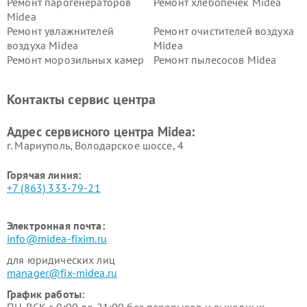
Ремонт парогенераторов
Ремонт хлебопечек Midea
Midea
Ремонт увлажнителей
Ремонт очистителей воздуха
воздуха Midea
Midea
Ремонт морозильных камер
Ремонт пылесосов Midea
Midea
Ремонт вертикальных
Ремонт обогревателей Midea
Контакты сервис центра
пылесосов Midea
Ремонт вытяжек Midea
Ремонт водонагревателей
Адрес сервисного центра Midea:
Midea
г. Мариуполь, Володарское шоссе, 4
Горячая линия:
+7 (863) 333-79-21
Электронная почта:
info@midea-fixim.ru
для юридических лиц
manager@fix-midea.ru
График работы: