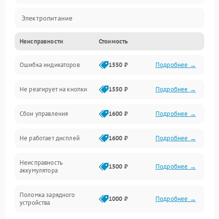
Электропитание
Неисправности
Стоимость
Механика
Ошибка индикаторов
1550 ₽
Подробнее →
Аккумулятор
Не реагирует на кнопки
1550 ₽
Подробнее →
Работа системы
Сбои управления
1600 ₽
Подробнее →
Всасывание
Не работает дисплей
1600 ₽
Подробнее →
Засор
Неисправность
Привод
1500 ₽
Подробнее →
аккумулятора
Мотор
Поломка зарядного
1000 ₽
Подробнее →
устройства
Защита