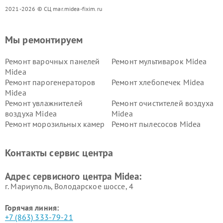
2021-2026 © СЦ mar.midea-fixim.ru
Мы ремонтируем
Ремонт варочных панелей
Ремонт мультиварок Midea
Midea
Ремонт парогенераторов
Ремонт хлебопечек Midea
Midea
Ремонт увлажнителей
Ремонт очистителей воздуха
воздуха Midea
Midea
Ремонт морозильных камер
Ремонт пылесосов Midea
Midea
Ремонт вертикальных
Ремонт обогревателей Midea
Контакты сервис центра
пылесосов Midea
Ремонт вытяжек Midea
Ремонт водонагревателей
Адрес сервисного центра Midea:
Midea
г. Мариуполь, Володарское шоссе, 4
Горячая линия:
+7 (863) 333-79-21