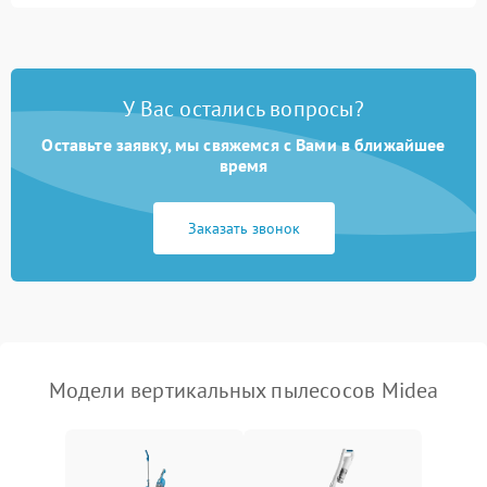
Неисправность двигателя
2000 ₽
Подробнее →
Корпус/Герметичность
Поломка кнопки
500 ₽
Подробнее →
включения/выключения
Электронные компоненты
У Вас остались вопросы?
Оставьте заявку, мы свяжемся с Вами в ближайшее
Неисправность системы
1000 ₽
Подробнее →
индикации
время
Неисправность системы
1000 ₽
Подробнее →
Заказать звонок
защиты от перегрева
Поломка системы
автоматического
1500 ₽
Подробнее →
отключения
Неисправность системы
Модели вертикальных пылесосов Midea
1500 ₽
Подробнее →
управления
Поломка системы
1000 ₽
Подробнее →
освещения (если есть)