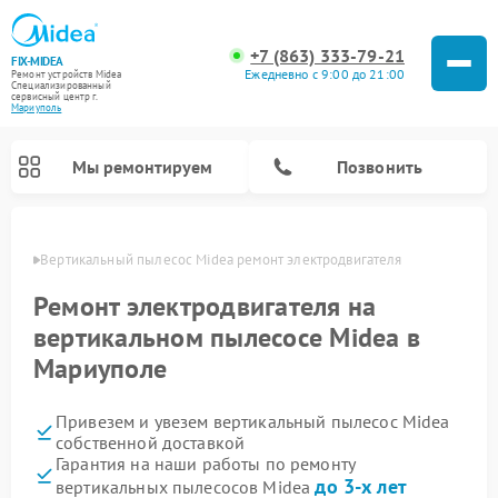
+7 (863) 333-79-21
FIX-MIDEA
Ежедневно с 9:00 до 21:00
Ремонт устройств Midea
Специализированный
cервисный центр г.
Мариуполь
Мы ремонтируем
Позвонить
уполе
Вертикальный пылесос Midea ремонт электродвигателя
Ремонт электродвигателя на
вертикальном пылесосе Midea в
Мариуполе
Привезем и увезем вертикальный пылесос Midea
собственной доставкой
Гарантия на наши работы по ремонту
Ремонт варочных панелей Midea
Ремонт увлажнителей воздуха Midea
Ремонт морозильных камер Midea
Ремонт водонагревателей Midea
Ремонт роботов-пылесосов Midea
Ремонт стиральных машин Midea
Ремонт микроволновых печей Midea
Ремонт очистителей воздуха Midea
Ремонт посудомоечных машин Midea
Ремонт сушильных машин Midea
до 3-х лет
вертикальных пылесосов Midea