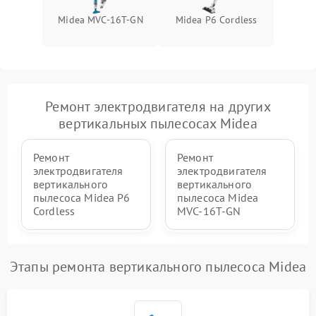
Midea MVC-16T-GN
Midea P6 Cordless
Повреждение внутренних
500 ₽
Подробнее →
проводов
Поломка системы защиты
1000 ₽
Подробнее →
от перегрузок
Ремонт электродвигателя на других
Повреждение системы
вертикальных пылесосах Midea
защиты от короткого
1500 ₽
Подробнее →
замыкания
Ремонт
Ремонт
электродвигателя
электродвигателя
вертикального
вертикального
пылесоса Midea P6
пылесоса Midea
Cordless
MVC-16T-GN
Этапы ремонта вертикального пылесоса Midea