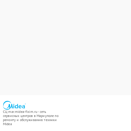
СЦ mar.midea-fixim.ru - сеть
сервисных центров в Мариуполе по
ремонту и обслуживанию техники
Midea