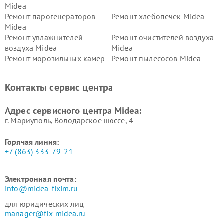
Midea
Ремонт парогенераторов
Ремонт хлебопечек Midea
Midea
Ремонт увлажнителей
Ремонт очистителей воздуха
воздуха Midea
Midea
Ремонт морозильных камер
Ремонт пылесосов Midea
Midea
Ремонт вертикальных
Ремонт обогревателей Midea
Контакты сервис центра
пылесосов Midea
Ремонт вытяжек Midea
Ремонт водонагревателей
Адрес сервисного центра Midea:
Midea
г. Мариуполь, Володарское шоссе, 4
Горячая линия:
+7 (863) 333-79-21
Электронная почта:
info@midea-fixim.ru
для юридических лиц
manager@fix-midea.ru