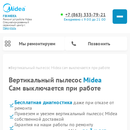
+7 (863) 333-79-21
FIX-MIDEA
Ежедневно с 9:00 до 21:00
Ремонт устройств Midea
Специализированный
cервисный центр г.
Мариуполь
Мы ремонтируем
Позвонить
уполе
Вертикальный пылесос Midea сам выключается при работе
Вертикальный пылесос
Midea
Сам выключается при работе
Бесплатная диагностика
даже при отказе от
ремонта
Привезем и увезем вертикальный пылесос Midea
собственной доставкой
Ремонт варочных панелей Midea
Ремонт увлажнителей воздуха Midea
Ремонт морозильных камер Midea
Ремонт водонагревателей Midea
Ремонт роботов-пылесосов Midea
Ремонт стиральных машин Midea
Ремонт микроволновых печей Midea
Ремонт очистителей воздуха Midea
Ремонт посудомоечных машин Midea
Ремонт сушильных машин Midea
Гарантия на наши работы по ремонту