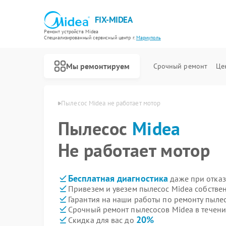
FIX-MIDEA
Ремонт устройств Midea
Специализированный cервисный центр г.
Мариуполь
Мы ремонтируем
Срочный ремонт
Це
 Midea в Мариуполе
Пылесос Midea не работает мотор
Пылесос
Midea
Не работает мотор
Бесплатная диагностика
даже при отказ
Привезем и увезем пылесос Midea собстве
Гарантия на наши работы по ремонту пыле
Срочный ремонт пылесосов Midea в течени
20%
Скидка для вас до
Ремонт варочных панелей Midea
Ремонт парогенераторов Midea
Ремонт увлажнителей воздуха Midea
Ремонт очистителей воздуха Midea
Ремонт морозильных камер Midea
Ремонт вертикальных пылесосов Midea
Ремонт водонагревателей Midea
Ремонт роботов-пылесосов Midea
Ремонт стиральных машин Midea
Ремонт посудомоечных машин Midea
Ремонт микроволновых печей Midea
Ремонт кондиционеров Midea
Ремонт духовых шкафов Midea
Ремонт сушильных машин Midea