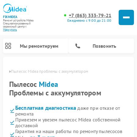
+7 (863) 333-79-21
FIX-MIDEA
Ежедневно с 9:00 до 21:00
Ремонт устройств Midea
Специализированный
cервисный центр г.
Мариуполь
Мы ремонтируем
Позвонить
уполе
Пылесос Midea проблемы с аккумулятором
Пылесос
Midea
Проблемы с аккумулятором
Бесплатная диагностика
даже при отказе от
ремонта
Привезем и увезем пылесос Midea собственной
доставкой
Ремонт варочных панелей Midea
Ремонт увлажнителей воздуха Midea
Ремонт морозильных камер Midea
Ремонт водонагревателей Midea
Ремонт роботов-пылесосов Midea
Ремонт стиральных машин Midea
Ремонт микроволновых печей Midea
Ремонт вертикальных пылесосов Midea
Ремонт очистителей воздуха Midea
Ремонт посудомоечных машин Midea
Ремонт сушильных машин Midea
Гарантия на наши работы по ремонту пылесосов