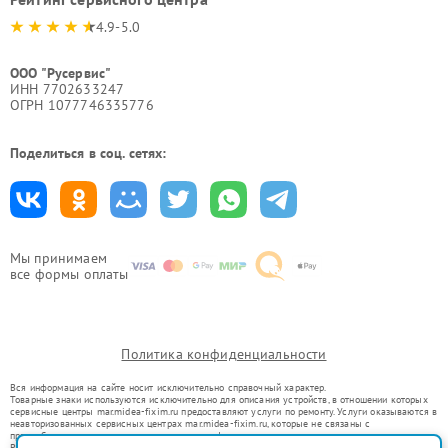
4.9-5.0
ООО "Русервис"
ИНН 7702633247
ОГРН 1077746335776
Поделиться в соц. сетях:
Мы принимаем
все формы оплаты
Политика конфиденциальности
Вся информация на сайте носит исключительно справочный характер.
Товарные знаки используются исключительно для описания устройств, в отношении которых
сервисные центры mar.midea-fixim.ru предоставляют услуги по ремонту. Услуги оказываются в
неавторизованных сервисных центрах mar.midea-fixim.ru, которые не связаны с
правообладателями товарных знаков или их официальными представителями.
Ремонт осуществляется для устройств, уже введенных в гражданский оборот в соответствии