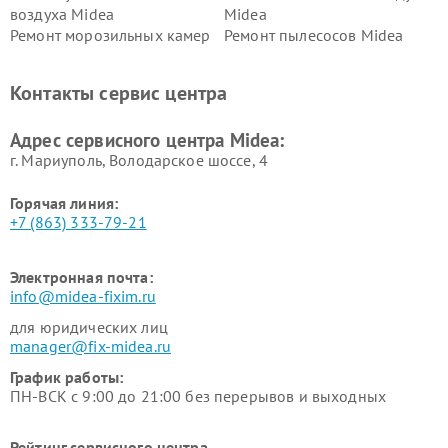
воздуха Midea
Midea
Ремонт морозильных камер
Ремонт пылесосов Midea
Midea
Ремонт вертикальных
Ремонт обогревателей Midea
Контакты сервис центра
пылесосов Midea
Ремонт вытяжек Midea
Ремонт водонагревателей
Адрес сервисного центра Midea:
Midea
г. Мариуполь, Володарское шоссе, 4
Горячая линия:
+7 (863) 333-79-21
Электронная почта:
info@midea-fixim.ru
для юридических лиц
manager@fix-midea.ru
График работы:
ПН-ВСК с 9:00 до 21:00 без перерывов и выходных
Рейтинг сервисного центра