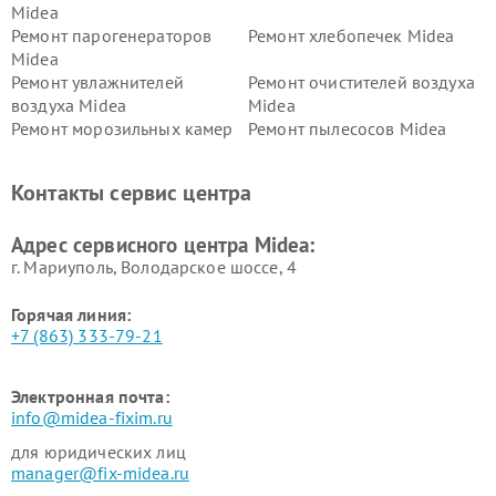
Midea
Ремонт парогенераторов
Ремонт хлебопечек Midea
Midea
Ремонт увлажнителей
Ремонт очистителей воздуха
воздуха Midea
Midea
Ремонт морозильных камер
Ремонт пылесосов Midea
Midea
Ремонт вертикальных
Ремонт обогревателей Midea
Контакты сервис центра
пылесосов Midea
Ремонт вытяжек Midea
Ремонт водонагревателей
Адрес сервисного центра Midea:
Midea
г. Мариуполь, Володарское шоссе, 4
Горячая линия:
+7 (863) 333-79-21
Электронная почта:
info@midea-fixim.ru
для юридических лиц
manager@fix-midea.ru