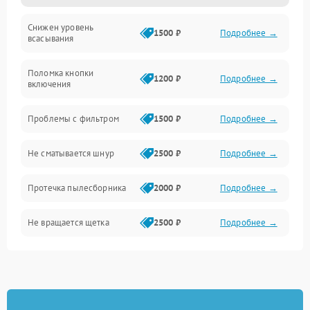
Снижен уровень
Всасывание
1500 ₽
Подробнее →
всасывания
Поломка кнопки
1200 ₽
Подробнее →
включения
Проблемы с фильтром
1500 ₽
Подробнее →
Не сматывается шнур
2500 ₽
Подробнее →
Протечка пылесборника
2000 ₽
Подробнее →
Не вращается щетка
2500 ₽
Подробнее →
Шум при работе
2500 ₽
Подробнее →
Поломка контейнера для
1500 ₽
Подробнее →
пыли