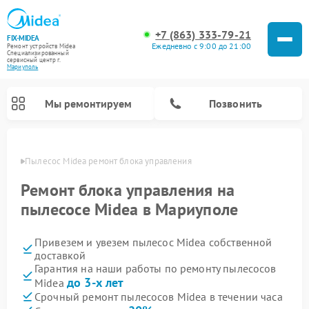
+7 (863) 333-79-21
FIX-MIDEA
Ежедневно с 9:00 до 21:00
Ремонт устройств Midea
Специализированный
cервисный центр г.
Мариуполь
Мы ремонтируем
Позвонить
уполе
Пылесос Midea ремонт блока управления
Ремонт блока управления на
пылесосе Midea в Мариуполе
Привезем и увезем пылесос Midea собственной
доставкой
Гарантия на наши работы по ремонту пылесосов
до 3-х лет
Midea
Ремонт варочных панелей Midea
Ремонт увлажнителей воздуха Midea
Ремонт морозильных камер Midea
Ремонт водонагревателей Midea
Ремонт роботов-пылесосов Midea
Ремонт стиральных машин Midea
Ремонт микроволновых печей Midea
Ремонт вертикальных пылесосов Midea
Ремонт очистителей воздуха Midea
Ремонт посудомоечных машин Midea
Ремонт сушильных машин Midea
Срочный ремонт пылесосов Midea в течении часа