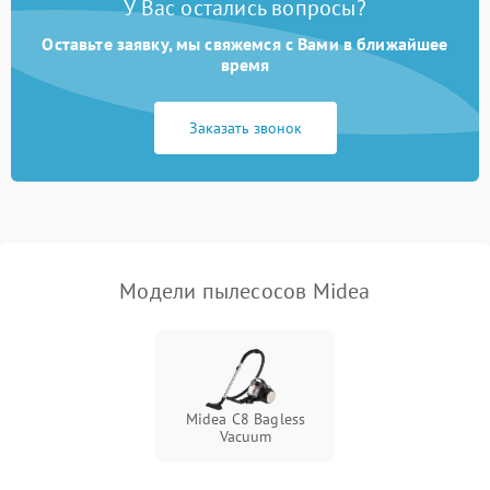
У Вас остались вопросы?
Оставьте заявку, мы свяжемся с Вами в ближайшее
Плохая уборка шерсти
2400 ₽
Подробнее →
или волос
время
Заказать звонок
Модели пылесосов Midea
Midea C8 Bagless
Vacuum