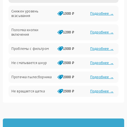
Снижен уровень
Всасывание
1500 ₽
Подробнее →
всасывания
Поломка кнопки
1200 ₽
Подробнее →
включения
Проблемы с фильтром
1500 ₽
Подробнее →
Не сматывается шнур
2500 ₽
Подробнее →
Протечка пылесборника
2000 ₽
Подробнее →
Не вращается щетка
2500 ₽
Подробнее →
Шум при работе
2500 ₽
Подробнее →
Поломка контейнера для
1500 ₽
Подробнее →
пыли