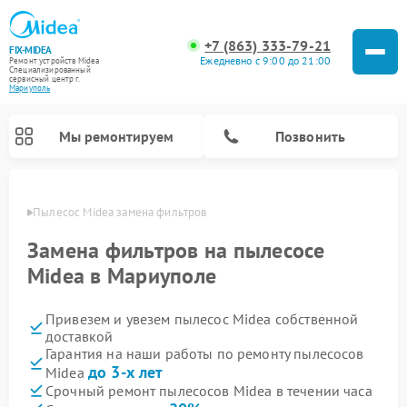
+7 (863) 333-79-21
FIX-MIDEA
Ежедневно с 9:00 до 21:00
Ремонт устройств Midea
Специализированный
cервисный центр г.
Мариуполь
Мы ремонтируем
Позвонить
уполе
Пылесос Midea замена фильтров
Замена фильтров на пылесосе
Midea в Мариуполе
Привезем и увезем пылесос Midea собственной
доставкой
Гарантия на наши работы по ремонту пылесосов
до 3-х лет
Midea
Ремонт варочных панелей Midea
Ремонт увлажнителей воздуха Midea
Ремонт морозильных камер Midea
Ремонт водонагревателей Midea
Ремонт роботов-пылесосов Midea
Ремонт стиральных машин Midea
Ремонт микроволновых печей Midea
Ремонт вертикальных пылесосов Midea
Ремонт очистителей воздуха Midea
Ремонт посудомоечных машин Midea
Ремонт сушильных машин Midea
Срочный ремонт пылесосов Midea в течении часа