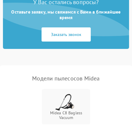
У Вас остались вопросы?
Оставьте заявку, мы свяжемся с Вами в ближайшее
Плохая уборка шерсти
2400 ₽
Подробнее →
или волос
время
Заказать звонок
Модели пылесосов Midea
Midea C8 Bagless
Vacuum