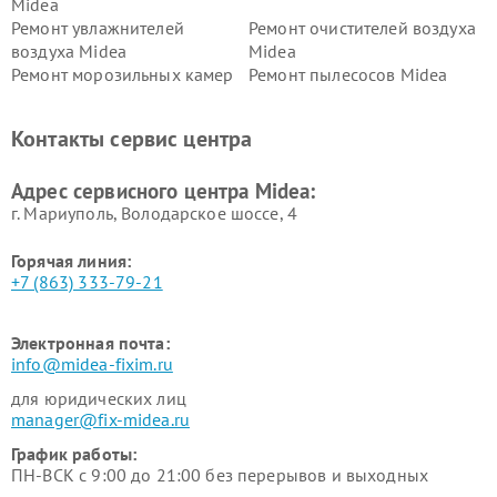
Midea
Ремонт увлажнителей
Ремонт очистителей воздуха
воздуха Midea
Midea
Ремонт морозильных камер
Ремонт пылесосов Midea
Midea
Ремонт вертикальных
Ремонт обогревателей Midea
Контакты сервис центра
пылесосов Midea
Ремонт вытяжек Midea
Ремонт водонагревателей
Адрес сервисного центра Midea:
Midea
г. Мариуполь, Володарское шоссе, 4
Горячая линия:
+7 (863) 333-79-21
Электронная почта:
info@midea-fixim.ru
для юридических лиц
manager@fix-midea.ru
График работы:
ПН-ВСК с 9:00 до 21:00 без перерывов и выходных