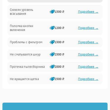
Снижен уровень
Всасывание
1500 ₽
Подробнее →
всасывания
Поломка кнопки
1200 ₽
Подробнее →
включения
Проблемы с фильтром
1500 ₽
Подробнее →
Не сматывается шнур
2500 ₽
Подробнее →
Протечка пылесборника
2000 ₽
Подробнее →
Не вращается щетка
2500 ₽
Подробнее →
Шум при работе
2500 ₽
Подробнее →
Поломка контейнера для
1500 ₽
Подробнее →
пыли