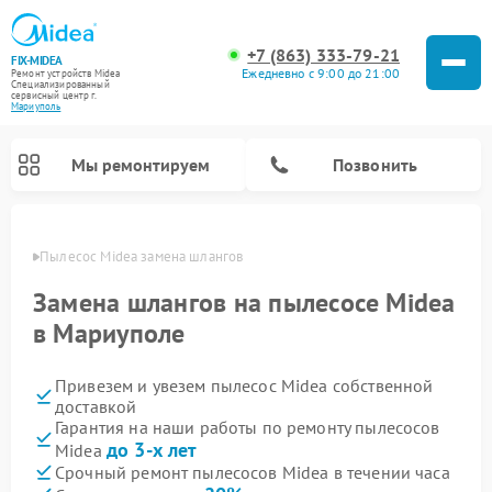
+7 (863) 333-79-21
FIX-MIDEA
Ежедневно с 9:00 до 21:00
Ремонт устройств Midea
Специализированный
cервисный центр г.
Мариуполь
Мы ремонтируем
Позвонить
уполе
Пылесос Midea замена шлангов
Замена шлангов на пылесосе Midea
в Мариуполе
Привезем и увезем пылесос Midea собственной
доставкой
Гарантия на наши работы по ремонту пылесосов
до 3-х лет
Midea
Ремонт варочных панелей Midea
Ремонт увлажнителей воздуха Midea
Ремонт морозильных камер Midea
Ремонт водонагревателей Midea
Ремонт роботов-пылесосов Midea
Ремонт стиральных машин Midea
Ремонт микроволновых печей Midea
Ремонт вертикальных пылесосов Midea
Ремонт очистителей воздуха Midea
Ремонт посудомоечных машин Midea
Ремонт сушильных машин Midea
Срочный ремонт пылесосов Midea в течении часа