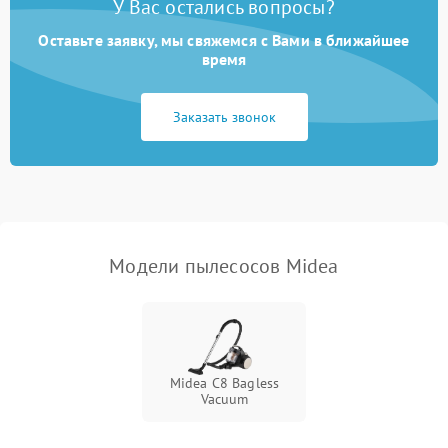
У Вас остались вопросы?
Оставьте заявку, мы свяжемся с Вами в ближайшее
Плохая уборка шерсти
2400 ₽
Подробнее →
или волос
время
Заказать звонок
Модели пылесосов Midea
Midea C8 Bagless
Vacuum