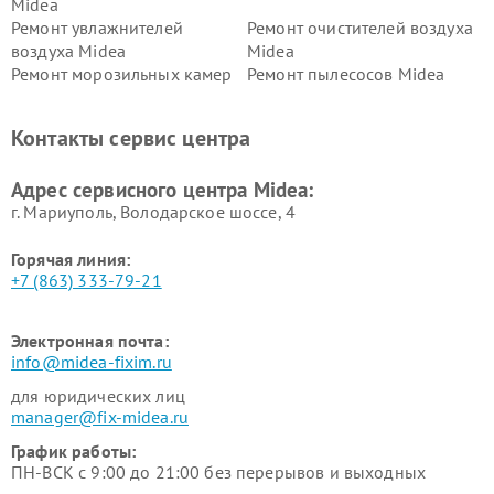
Midea
Ремонт увлажнителей
Ремонт очистителей воздуха
воздуха Midea
Midea
Ремонт морозильных камер
Ремонт пылесосов Midea
Midea
Ремонт вертикальных
Ремонт обогревателей Midea
Контакты сервис центра
пылесосов Midea
Ремонт вытяжек Midea
Ремонт водонагревателей
Адрес сервисного центра Midea:
Midea
г. Мариуполь, Володарское шоссе, 4
Горячая линия:
+7 (863) 333-79-21
Электронная почта:
info@midea-fixim.ru
для юридических лиц
manager@fix-midea.ru
График работы:
ПН-ВСК с 9:00 до 21:00 без перерывов и выходных