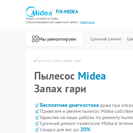
FIX-MIDEA
Ремонт устройств Midea
Специализированный cервисный центр г.
Мариуполь
Мы ремонтируем
Срочный ремонт
Це
 Midea в Мариуполе
Пылесос Midea запах гари
Пылесос
Midea
Запах гари
Бесплатная диагностика
даже при отказ
Привезем и увезем пылесос Midea собстве
Гарантия на наши работы по ремонту пыле
Срочный ремонт пылесосов Midea в течени
20%
Скидка для вас до
Ремонт варочных панелей Midea
Ремонт парогенераторов Midea
Ремонт увлажнителей воздуха Midea
Ремонт очистителей воздуха Midea
Ремонт морозильных камер Midea
Ремонт вертикальных пылесосов Midea
Ремонт водонагревателей Midea
Ремонт роботов-пылесосов Midea
Ремонт стиральных машин Midea
Ремонт посудомоечных машин Midea
Ремонт микроволновых печей Midea
Ремонт кондиционеров Midea
Ремонт духовых шкафов Midea
Ремонт сушильных машин Midea