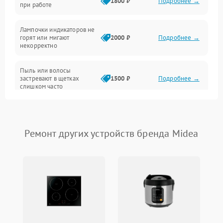
1800 ₽
Подробнее →
при работе
Проблемы с механикой
Лампочки индикаторов не
горят или мигают
2000 ₽
Подробнее →
Батарея
некорректно
Режим работы
Пыль или волосы
застревают в щетках
1500 ₽
Подробнее →
слишком часто
Программные сбои
Ремонт других устройств бренда Midea