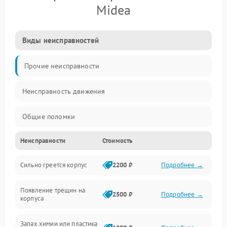
Midea
Виды неисправностей
Прочие неисправности
Неисправность движения
Общие поломки
Неисправности
Стоимость
Неисправность датчиков
Сильно греется корпус
2200 ₽
Подробнее →
Неисправность программного обеспечения
Появление трещин на
Проблемы с сигналом
2500 ₽
Подробнее →
корпуса
Неисправность резервуаров и систем подачи воды
Запах химии или пластика