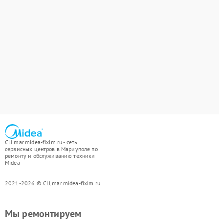
СЦ mar.midea-fixim.ru - сеть
сервисных центров в Мариуполе по
ремонту и обслуживанию техники
Midea
2021-2026 © СЦ mar.midea-fixim.ru
Мы ремонтируем