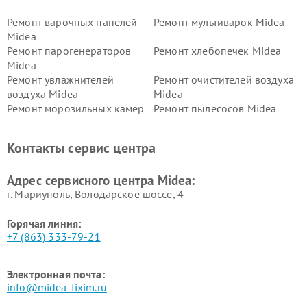
Ремонт варочных панелей
Ремонт мультиварок Midea
Midea
Ремонт парогенераторов
Ремонт хлебопечек Midea
Midea
Ремонт увлажнителей
Ремонт очистителей воздуха
воздуха Midea
Midea
Ремонт морозильных камер
Ремонт пылесосов Midea
Midea
Ремонт вертикальных
Ремонт обогревателей Midea
Контакты сервис центра
пылесосов Midea
Ремонт вытяжек Midea
Ремонт водонагревателей
Адрес сервисного центра Midea:
Midea
г. Мариуполь, Володарское шоссе, 4
Горячая линия:
+7 (863) 333-79-21
Электронная почта:
info@midea-fixim.ru