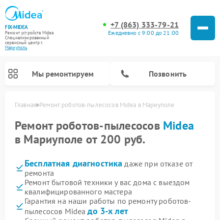
+7 (863) 333-79-21
FIX-MIDEA
Ежедневно с 9:00 до 21:00
Ремонт устройств Midea
Специализированный
cервисный центр г.
Мариуполь
Мы ремонтируем
Позвонить
Главная
Ремонт роботов-пылесосов Midea в Мариуполе
Ремонт роботов-пылесосов
Midea
в Мариуполе от 200 руб.
Бесплатная диагностика
даже при отказе от
ремонта
Ремонт бытовой техники у вас дома с выездом
квалифицированного мастера
Гарантия на наши работы по ремонту роботов-
Ремонт вертикальных пылесосов Midea
Ремонт варочных панелей Midea
Ремонт увлажнителей воздуха Midea
Ремонт морозильных камер Midea
Ремонт стиральных машин Midea
Ремонт микроволновых печей Midea
Ремонт очистителей воздуха Midea
Ремонт водонагревателей Midea
Ремонт посудомоечных машин Midea
Ремонт сушильных машин Midea
до 3-х лет
пылесосов Midea