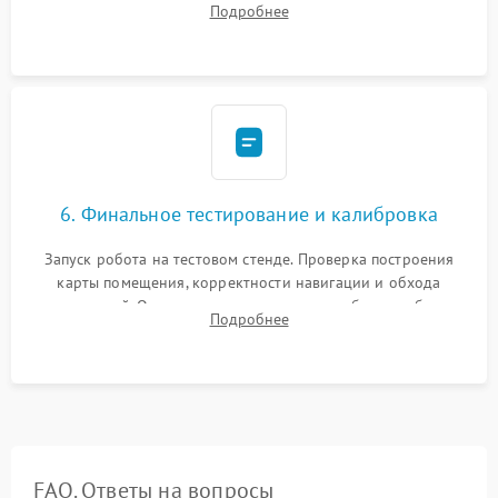
Подробнее
микрофибры, щеток). Надежная фиксация разъемов и
проверка герметичности водяного контура.
6. Финальное тестирование и калибровка
Запуск робота на тестовом стенде. Проверка построения
карты помещения, корректности навигации и обхода
препятствий. Оценка силы всасывания и работы турбины.
Подробнее
Тестирование автоматического возврата на док-станцию и
процесса зарядки.
FAQ. Ответы на вопросы