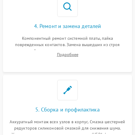
4. Ремонт и замена деталей
Компонентный ремонт системной платы, пайка
поврежденных контактов. Замена вышедших из строя
двигателей, изношенного аккумулятора, неисправного
Подробнее
лидара или помпы подачи воды. Восстановление шлейфов и
устранение последствий попадания влаги.
5. Сборка и профилактика
Аккуратный монтаж всех узлов в корпус. Смазка шестерней
редукторов силиконовой смазкой для снижения шума.
Установка новых расходных материалов (HEPA-фильтров,