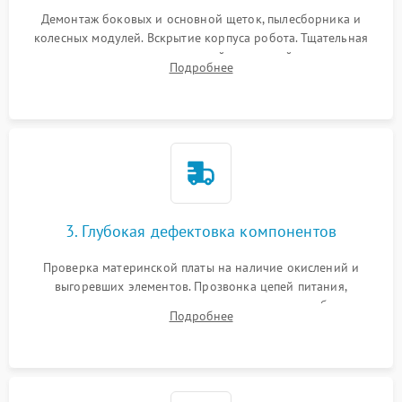
Демонтаж боковых и основной щеток, пылесборника и
колесных модулей. Вскрытие корпуса робота. Тщательная
очистка внутренних полостей, шестерней и плат от
Подробнее
скопившейся пыли, волос и шерсти животных с
использованием сжатого воздуха и щеток.
3. Глубокая дефектовка компонентов
Проверка материнской платы на наличие окислений и
выгоревших элементов. Прозвонка цепей питания,
тестирование приводных моторов колес и турбины
Подробнее
всасывания. Оценка состояния оптических и инфракрасных
датчиков, а также механизма лазерного дальномера.