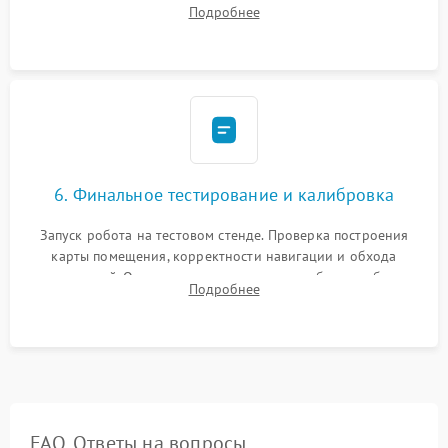
Установка новых расходных материалов (HEPA-фильтров,
Подробнее
микрофибры, щеток). Надежная фиксация разъемов и
проверка герметичности водяного контура.
6. Финальное тестирование и калибровка
Запуск робота на тестовом стенде. Проверка построения
карты помещения, корректности навигации и обхода
препятствий. Оценка силы всасывания и работы турбины.
Подробнее
Тестирование автоматического возврата на док-станцию и
процесса зарядки.
FAQ. Ответы на вопросы