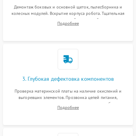
Демонтаж боковых и основной щеток, пылесборника и
колесных модулей. Вскрытие корпуса робота. Тщательная
очистка внутренних полостей, шестерней и плат от
Подробнее
скопившейся пыли, волос и шерсти животных с
использованием сжатого воздуха и щеток.
3. Глубокая дефектовка компонентов
Проверка материнской платы на наличие окислений и
выгоревших элементов. Прозвонка цепей питания,
тестирование приводных моторов колес и турбины
Подробнее
всасывания. Оценка состояния оптических и инфракрасных
датчиков, а также механизма лазерного дальномера.