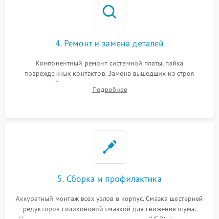
4. Ремонт и замена деталей
Компонентный ремонт системной платы, пайка
поврежденных контактов. Замена вышедших из строя
двигателей, изношенного аккумулятора, неисправного
Подробнее
лидара или помпы подачи воды. Восстановление шлейфов и
устранение последствий попадания влаги.
5. Сборка и профилактика
Аккуратный монтаж всех узлов в корпус. Смазка шестерней
редукторов силиконовой смазкой для снижения шума.