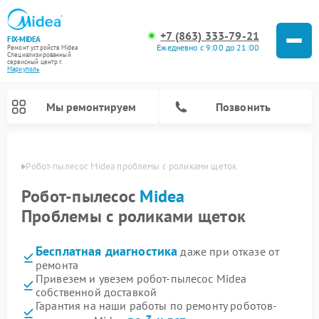
+7 (863) 333-79-21
FIX-MIDEA
Ежедневно с 9:00 до 21:00
Ремонт устройств Midea
Специализированный
cервисный центр г.
Мариуполь
Мы ремонтируем
Позвонить
уполе
Робот-пылесос Midea проблемы с роликами щеток
Робот-пылесос
Midea
Проблемы с роликами щеток
Бесплатная диагностика
даже при отказе от
ремонта
Привезем и увезем робот-пылесос Midea
собственной доставкой
Ремонт вертикальных пылесосов Midea
Ремонт варочных панелей Midea
Ремонт увлажнителей воздуха Midea
Ремонт морозильных камер Midea
Ремонт стиральных машин Midea
Ремонт микроволновых печей Midea
Ремонт очистителей воздуха Midea
Ремонт водонагревателей Midea
Ремонт посудомоечных машин Midea
Ремонт сушильных машин Midea
Гарантия на наши работы по ремонту роботов-