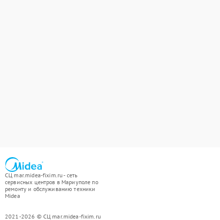
СЦ mar.midea-fixim.ru - сеть
сервисных центров в Мариуполе по
ремонту и обслуживанию техники
Midea
2021-2026 © СЦ mar.midea-fixim.ru