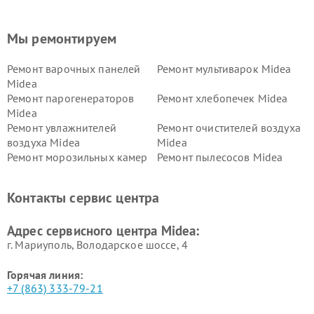
Мы ремонтируем
Ремонт варочных панелей
Ремонт мультиварок Midea
Midea
Ремонт парогенераторов
Ремонт хлебопечек Midea
Midea
Ремонт увлажнителей
Ремонт очистителей воздуха
воздуха Midea
Midea
Ремонт морозильных камер
Ремонт пылесосов Midea
Midea
Ремонт вертикальных
Ремонт обогревателей Midea
Контакты сервис центра
пылесосов Midea
Ремонт вытяжек Midea
Ремонт водонагревателей
Адрес сервисного центра Midea:
Midea
г. Мариуполь, Володарское шоссе, 4
Горячая линия:
+7 (863) 333-79-21