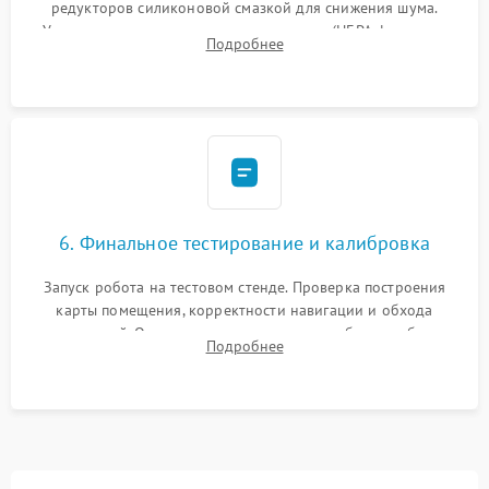
редукторов силиконовой смазкой для снижения шума.
Установка новых расходных материалов (HEPA-фильтров,
Подробнее
микрофибры, щеток). Надежная фиксация разъемов и
проверка герметичности водяного контура.
6. Финальное тестирование и калибровка
Запуск робота на тестовом стенде. Проверка построения
карты помещения, корректности навигации и обхода
препятствий. Оценка силы всасывания и работы турбины.
Подробнее
Тестирование автоматического возврата на док-станцию и
процесса зарядки.