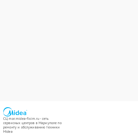
СЦ mar.midea-fixim.ru - сеть
сервисных центров в Мариуполе по
ремонту и обслуживанию техники
Midea