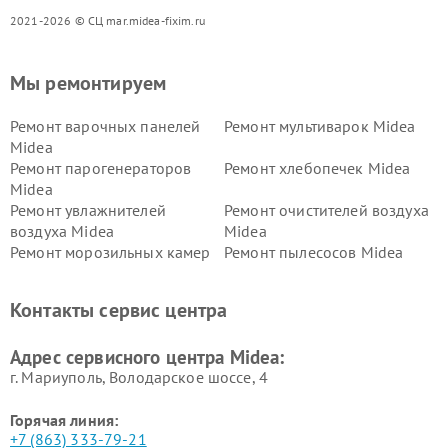
2021-2026 © СЦ mar.midea-fixim.ru
Мы ремонтируем
Ремонт варочных панелей
Ремонт мультиварок Midea
Midea
Ремонт парогенераторов
Ремонт хлебопечек Midea
Midea
Ремонт увлажнителей
Ремонт очистителей воздуха
воздуха Midea
Midea
Ремонт морозильных камер
Ремонт пылесосов Midea
Midea
Ремонт вертикальных
Ремонт обогревателей Midea
Контакты сервис центра
пылесосов Midea
Ремонт вытяжек Midea
Ремонт водонагревателей
Адрес сервисного центра Midea:
Midea
г. Мариуполь, Володарское шоссе, 4
Горячая линия:
+7 (863) 333-79-21