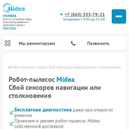
+7 (863) 333-79-21
FIX-MIDEA
Ежедневно с 9:00 до 21:00
Ремонт устройств Midea
Специализированный
cервисный центр г.
Мариуполь
Мы ремонтируем
Позвонить
уполе
Робот-пылесос Midea сбой сенсоров навигации или столкновения
Робот-пылесос
Midea
Сбой сенсоров навигации или
столкновения
Бесплатная диагностика
даже при отказе от
ремонта
Привезем и увезем робот-пылесос Midea
Ремонт вертикальных пылесосов Midea
Ремонт варочных панелей Midea
Ремонт увлажнителей воздуха Midea
Ремонт морозильных камер Midea
Ремонт стиральных машин Midea
Ремонт микроволновых печей Midea
Ремонт очистителей воздуха Midea
Ремонт водонагревателей Midea
Ремонт посудомоечных машин Midea
Ремонт сушильных машин Midea
собственной доставкой