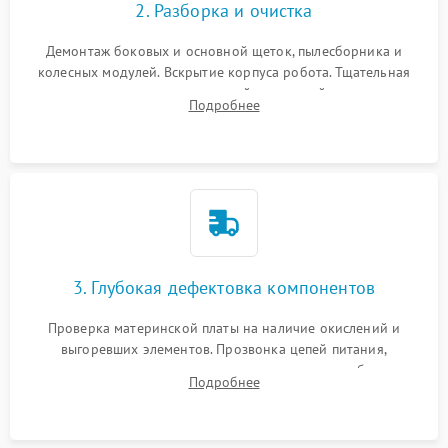
2. Разборка и очистка
Демонтаж боковых и основной щеток, пылесборника и
колесных модулей. Вскрытие корпуса робота. Тщательная
очистка внутренних полостей, шестерней и плат от
Подробнее
скопившейся пыли, волос и шерсти животных с
использованием сжатого воздуха и щеток.
3. Глубокая дефектовка компонентов
Проверка материнской платы на наличие окислений и
выгоревших элементов. Прозвонка цепей питания,
тестирование приводных моторов колес и турбины
Подробнее
всасывания. Оценка состояния оптических и инфракрасных
датчиков, а также механизма лазерного дальномера.