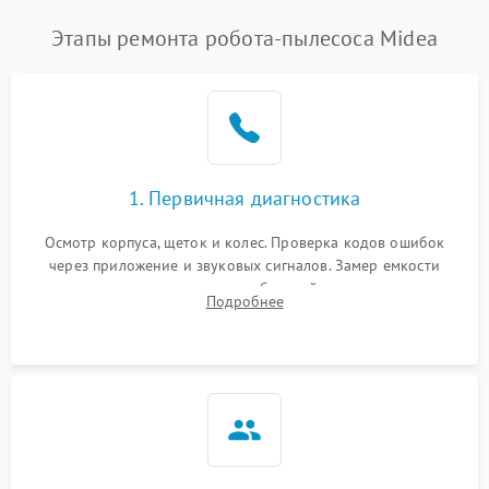
Этапы ремонта робота-пылесоса Midea
1. Первичная диагностика
Осмотр корпуса, щеток и колес. Проверка кодов ошибок
через приложение и звуковых сигналов. Замер емкости
аккумулятора и тестирование базовой станции зарядки.
Подробнее
Оценка работы лидара, бампера и датчиков падения для
локализации неисправности.