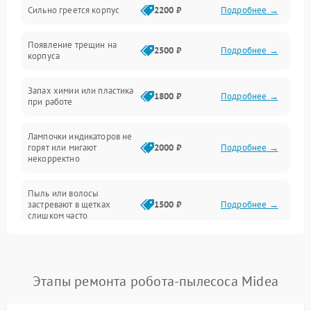
Сильно греется корпус
2200 ₽
Подробнее →
Неисправность программного обеспечения
Появление трещин на
Проблемы с сигналом
2500 ₽
Подробнее →
корпуса
Неисправность резервуаров и систем подачи воды
Запах химии или пластика
1800 ₽
Подробнее →
при работе
Проблемы с механикой
Лампочки индикаторов не
горят или мигают
2000 ₽
Подробнее →
Батарея
некорректно
Режим работы
Пыль или волосы
застревают в щетках
1500 ₽
Подробнее →
слишком часто
Программные сбои
Этапы ремонта робота-пылесоса Midea