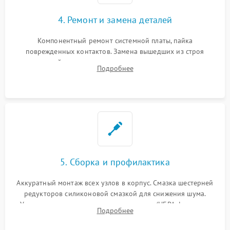
4. Ремонт и замена деталей
Компонентный ремонт системной платы, пайка
поврежденных контактов. Замена вышедших из строя
двигателей, изношенного аккумулятора, неисправного
Подробнее
лидара или помпы подачи воды. Восстановление шлейфов и
устранение последствий попадания влаги.
5. Сборка и профилактика
Аккуратный монтаж всех узлов в корпус. Смазка шестерней
редукторов силиконовой смазкой для снижения шума.
Установка новых расходных материалов (HEPA-фильтров,
Подробнее
микрофибры, щеток). Надежная фиксация разъемов и
проверка герметичности водяного контура.