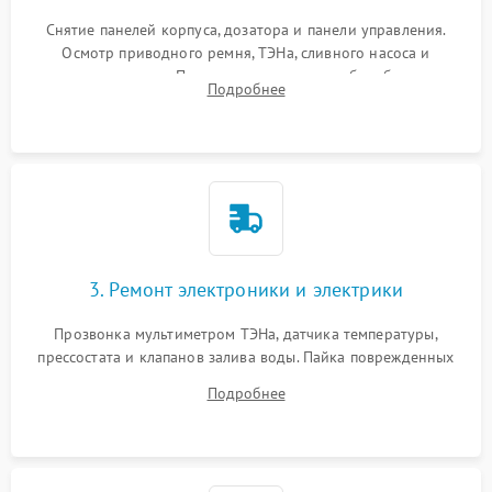
Снятие панелей корпуса, дозатора и панели управления.
Осмотр приводного ремня, ТЭНа, сливного насоса и
амортизаторов. Проверка подшипников барабана и
Подробнее
крестовины на износ, а манжеты люка на разрывы.
3. Ремонт электроники и электрики
Прозвонка мультиметром ТЭНа, датчика температуры,
прессостата и клапанов залива воды. Пайка поврежденных
дорожек или замена симисторов на плате управления.
Подробнее
Восстановление целостности проводки и контактов.