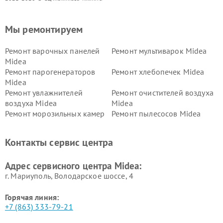
Мы ремонтируем
Ремонт варочных панелей
Ремонт мультиварок Midea
Midea
Ремонт парогенераторов
Ремонт хлебопечек Midea
Midea
Ремонт увлажнителей
Ремонт очистителей воздуха
воздуха Midea
Midea
Ремонт морозильных камер
Ремонт пылесосов Midea
Midea
Ремонт вертикальных
Ремонт обогревателей Midea
Контакты сервис центра
пылесосов Midea
Ремонт вытяжек Midea
Ремонт водонагревателей
Адрес сервисного центра Midea:
Midea
г. Мариуполь, Володарское шоссе, 4
Горячая линия:
+7 (863) 333-79-21