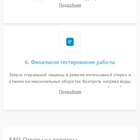
надежной фиксацией хомутами. Обработка стыков
Подробнее
герметиком для предотвращения возможных протечек воды.
6. Финальное тестирование работы
Запуск стиральной машины в режиме интенсивной стирки и
отжима на максимальных оборотах. Контроль нагрева воды,
корректности слива, отсутствия излишних вибраций,
Подробнее
посторонних стуков и протечек под корпусом.
FAQ. Ответы на вопросы