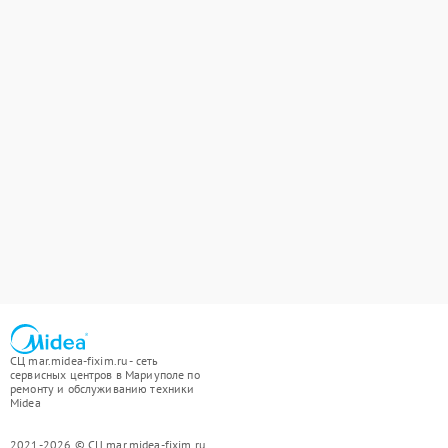
СЦ mar.midea-fixim.ru - сеть
сервисных центров в Мариуполе по
ремонту и обслуживанию техники
Midea
2021-2026 © СЦ mar.midea-fixim.ru