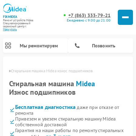
+7 (863) 333-79-21
FIX-MIDEA
Ежедневно с 9:00 до 21:00
Ремонт устройств Midea
Специализированный
cервисный центр г.
Мариуполь
Мы ремонтируем
Позвонить
уполе
Стиральная машина Midea износ подшипников
Стиральная машина
Midea
Износ подшипников
Бесплатная диагностика
даже при отказе от
ремонта
Привезем и увезем стиральную машину Midea
собственной доставкой
Ремонт вертикальных пылесосов Midea
Ремонт варочных панелей Midea
Ремонт увлажнителей воздуха Midea
Ремонт морозильных камер Midea
Ремонт микроволновых печей Midea
Ремонт очистителей воздуха Midea
Ремонт водонагревателей Midea
Ремонт роботов-пылесосов Midea
Ремонт посудомоечных машин Midea
Ремонт сушильных машин Midea
Гарантия на наши работы по ремонту стиральных