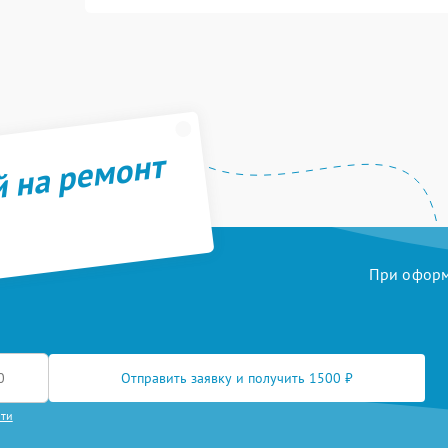
й на ремонт
При оформл
Отправить заявку и получить 1500 ₽
сти