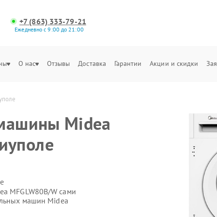
+7 (863) 333-79-21
Ежедневно с 9:00 до 21:00
ны
О нас
Отзывы
Доставка
Гарантии
Акции и скидки
Зая
уполе
 машины Midea
иуполе
е
idea MFGLW80B/W сами
альных машин Midea