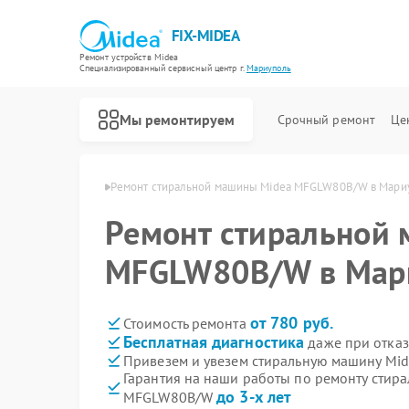
FIX-MIDEA
Ремонт устройств Midea
Специализированный cервисный центр г.
Мариуполь
Мы ремонтируем
Срочный ремонт
Це
 Midea в Мариуполе
Ремонт стиральной машины Midea MFGLW80B/W в Мари
Ремонт стиральной
MFGLW80B/W в Мар
от 780 руб.
Стоимость ремонта
Бесплатная диагностика
даже при отказ
Привезем и увезем стиральную машину M
Гарантия на наши работы по ремонту стир
до 3-х лет
MFGLW80B/W
Ремонт варочных панелей Midea
Ремонт парогенераторов Midea
Ремонт увлажнителей воздуха Midea
Ремонт очистителей воздуха Midea
Ремонт морозильных камер Midea
Ремонт вертикальных пылесосов Midea
Ремонт водонагревателей Midea
Ремонт роботов-пылесосов Midea
Ремонт посудомоечных машин Midea
Ремонт микроволновых печей Midea
Ремонт кондиционеров Midea
Ремонт духовых шкафов Midea
Ремонт сушильных машин Midea