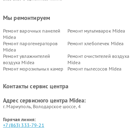
Мы ремонтируем
Ремонт варочных панелей
Ремонт мультиварок Midea
Midea
Ремонт парогенераторов
Ремонт хлебопечек Midea
Midea
Ремонт увлажнителей
Ремонт очистителей воздуха
воздуха Midea
Midea
Ремонт морозильных камер
Ремонт пылесосов Midea
Midea
Ремонт вертикальных
Ремонт обогревателей Midea
Контакты сервис центра
пылесосов Midea
Ремонт вытяжек Midea
Ремонт водонагревателей
Адрес сервисного центра Midea:
Midea
г. Мариуполь, Володарское шоссе, 4
Горячая линия:
+7 (863) 333-79-21