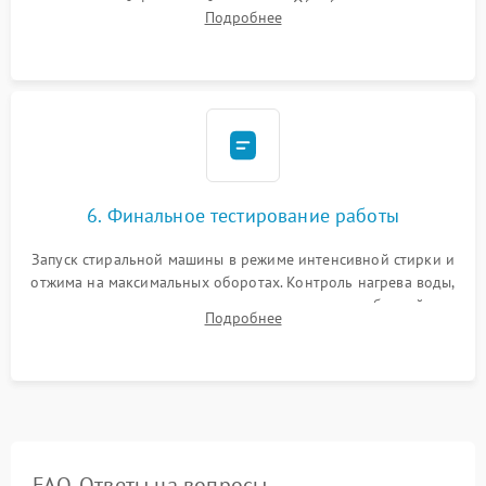
надежной фиксацией хомутами. Обработка стыков
Подробнее
герметиком для предотвращения возможных протечек воды.
6. Финальное тестирование работы
Запуск стиральной машины в режиме интенсивной стирки и
отжима на максимальных оборотах. Контроль нагрева воды,
корректности слива, отсутствия излишних вибраций,
Подробнее
посторонних стуков и протечек под корпусом.
FAQ. Ответы на вопросы