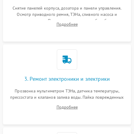
Снятие панелей корпуса, дозатора и панели управления.
Осмотр приводного ремня, ТЭНа, сливного насоса и
амортизаторов. Проверка подшипников барабана и
Подробнее
крестовины на износ, а манжеты люка на разрывы.
3. Ремонт электроники и электрики
Прозвонка мультиметром ТЭНа, датчика температуры,
прессостата и клапанов залива воды. Пайка поврежденных
дорожек или замена симисторов на плате управления.
Подробнее
Восстановление целостности проводки и контактов.