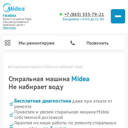
+7 (863) 333-79-21
FIX-MIDEA
Ежедневно с 9:00 до 21:00
Ремонт устройств Midea
Специализированный
cервисный центр г.
Мариуполь
Мы ремонтируем
Позвонить
уполе
Стиральная машина Midea не набирает воду
Стиральная машина
Midea
Не набирает воду
Бесплатная диагностика
даже при отказе от
ремонта
Привезем и увезем стиральную машину Midea
собственной доставкой
Ремонт вертикальных пылесосов Midea
Ремонт варочных панелей Midea
Ремонт увлажнителей воздуха Midea
Ремонт морозильных камер Midea
Ремонт микроволновых печей Midea
Ремонт очистителей воздуха Midea
Ремонт водонагревателей Midea
Ремонт роботов-пылесосов Midea
Ремонт посудомоечных машин Midea
Ремонт сушильных машин Midea
Гарантия на наши работы по ремонту стиральных