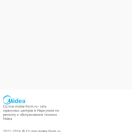
СЦ mar.midea-fixim.ru - сеть
сервисных центров в Мариуполе по
ремонту и обслуживанию техники
Midea
2021-2026 © СЦ mar.midea-fixim.ru