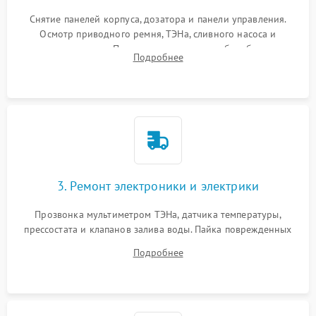
Снятие панелей корпуса, дозатора и панели управления.
Осмотр приводного ремня, ТЭНа, сливного насоса и
амортизаторов. Проверка подшипников барабана и
Подробнее
крестовины на износ, а манжеты люка на разрывы.
3. Ремонт электроники и электрики
Прозвонка мультиметром ТЭНа, датчика температуры,
прессостата и клапанов залива воды. Пайка поврежденных
дорожек или замена симисторов на плате управления.
Подробнее
Восстановление целостности проводки и контактов.