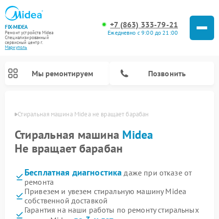
+7 (863) 333-79-21
FIX-MIDEA
Ежедневно с 9:00 до 21:00
Ремонт устройств Midea
Специализированный
cервисный центр г.
Мариуполь
Мы ремонтируем
Позвонить
уполе
Стиральная машина Midea не вращает барабан
Стиральная машина
Midea
Не вращает барабан
Бесплатная диагностика
даже при отказе от
ремонта
Привезем и увезем стиральную машину Midea
собственной доставкой
Ремонт вертикальных пылесосов Midea
Ремонт варочных панелей Midea
Ремонт увлажнителей воздуха Midea
Ремонт морозильных камер Midea
Ремонт микроволновых печей Midea
Ремонт очистителей воздуха Midea
Ремонт водонагревателей Midea
Ремонт роботов-пылесосов Midea
Ремонт посудомоечных машин Midea
Ремонт сушильных машин Midea
Гарантия на наши работы по ремонту стиральных