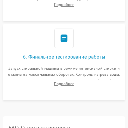
надежной фиксацией хомутами. Обработка стыков
Подробнее
герметиком для предотвращения возможных протечек воды.
6. Финальное тестирование работы
Запуск стиральной машины в режиме интенсивной стирки и
отжима на максимальных оборотах. Контроль нагрева воды,
корректности слива, отсутствия излишних вибраций,
Подробнее
посторонних стуков и протечек под корпусом.
FAQ. Ответы на вопросы