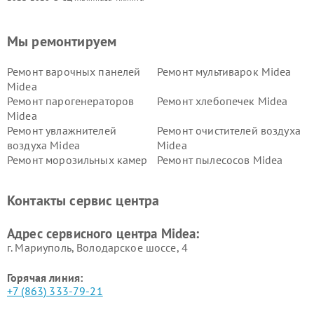
Мы ремонтируем
Ремонт варочных панелей
Ремонт мультиварок Midea
Midea
Ремонт парогенераторов
Ремонт хлебопечек Midea
Midea
Ремонт увлажнителей
Ремонт очистителей воздуха
воздуха Midea
Midea
Ремонт морозильных камер
Ремонт пылесосов Midea
Midea
Ремонт вертикальных
Ремонт обогревателей Midea
Контакты сервис центра
пылесосов Midea
Ремонт вытяжек Midea
Ремонт водонагревателей
Адрес сервисного центра Midea:
Midea
г. Мариуполь, Володарское шоссе, 4
Горячая линия:
+7 (863) 333-79-21