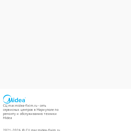
СЦ mar.midea-fixim.ru - сеть
сервисных центров в Мариуполе по
ремонту и обслуживанию техники
Midea
2021-2026 © СЦ mar.midea-fixim.ru