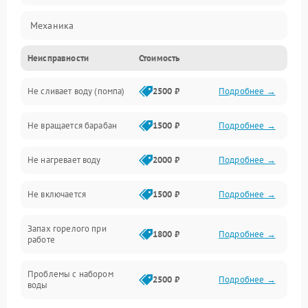
Механика
Неисправности
Стоимость
Электропитание
Не сливает воду (помпа)
2500 ₽
Подробнее →
Водоснабжение
Не вращается барабан
1500 ₽
Подробнее →
Слив
Не нагревает воду
2000 ₽
Подробнее →
Программное обеспечение
Не включается
1500 ₽
Подробнее →
Запах горелого при
1800 ₽
Подробнее →
работе
Проблемы с набором
2500 ₽
Подробнее →
воды