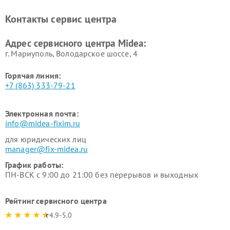
Midea
Ремонт вертикальных
Ремонт обогревателей Midea
Контакты сервис центра
пылесосов Midea
Ремонт вытяжек Midea
Ремонт водонагревателей
Адрес сервисного центра Midea:
Midea
г. Мариуполь, Володарское шоссе, 4
Горячая линия:
+7 (863) 333-79-21
Электронная почта:
info@midea-fixim.ru
для юридических лиц
manager@fix-midea.ru
График работы:
ПН-ВСК с 9:00 до 21:00 без перерывов и выходных
Рейтинг сервисного центра
4.9-5.0