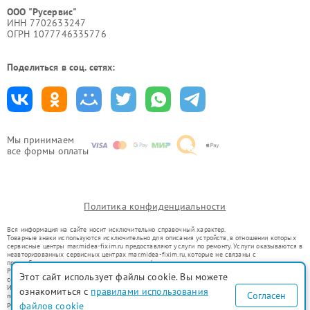
ООО "Русервис"
ИНН 7702633247
ОГРН 1077746335776
Поделиться в соц. сетях:
Мы принимаем
все формы оплаты
Политика конфиденциальности
Вся информация на сайте носит исключительно справочный характер.
Товарные знаки используются исключительно для описания устройств, в отношении которых
сервисные центры mar.midea-fixim.ru предоставляют услуги по ремонту. Услуги оказываются в
неавторизованных сервисных центрах mar.midea-fixim.ru, которые не связаны с
правообладателями товарных знаков или их официальными представителями.
Ремонт осуществляется для устройств, уже введенных в гражданский оборот в соответствии
Этот сайт использует файлы cookie. Вы можете
со статьей 1487 ГК РФ.
Использование товарных знаков не преследует цели индивидуализации услуг или введения
ознакомиться с
правилами использования
Согласен
потребителей в заблуждение, а служит для информирования о предоставляемых услугах по
ремонту техники указанных брендов.
файлов cookie