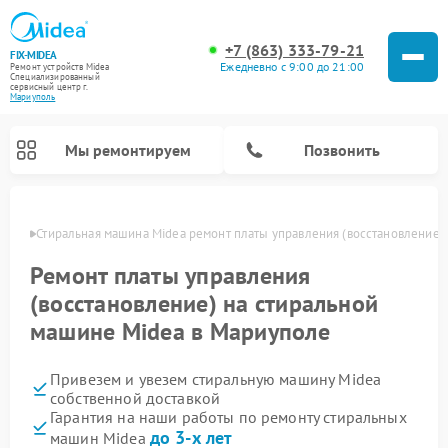
+7 (863) 333-79-21
FIX-MIDEA
Ежедневно с 9:00 до 21:00
Ремонт устройств Midea
Специализированный
cервисный центр г.
Мариуполь
Мы ремонтируем
Позвонить
уполе
Стиральная машина Midea ремонт платы управления (восстановление)
Ремонт платы управления
(восстановление) на стиральной
машине Midea в Мариуполе
Привезем и увезем стиральную машину Midea
собственной доставкой
Гарантия на наши работы по ремонту стиральных
Ремонт вертикальных пылесосов Midea
Ремонт варочных панелей Midea
Ремонт увлажнителей воздуха Midea
Ремонт морозильных камер Midea
Ремонт микроволновых печей Midea
Ремонт очистителей воздуха Midea
Ремонт водонагревателей Midea
Ремонт роботов-пылесосов Midea
Ремонт посудомоечных машин Midea
Ремонт сушильных машин Midea
до 3-х лет
машин Midea