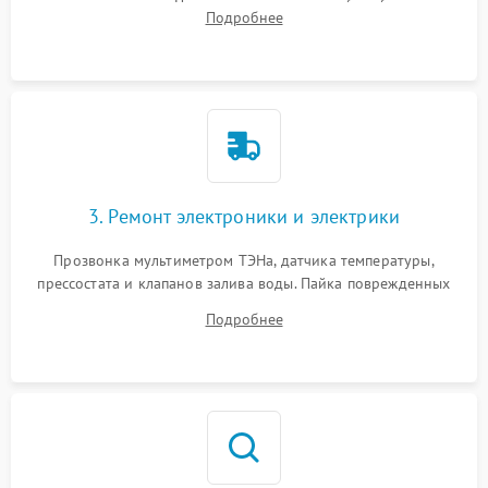
амортизаторов. Проверка подшипников барабана и
Подробнее
крестовины на износ, а манжеты люка на разрывы.
3. Ремонт электроники и электрики
Прозвонка мультиметром ТЭНа, датчика температуры,
прессостата и клапанов залива воды. Пайка поврежденных
дорожек или замена симисторов на плате управления.
Подробнее
Восстановление целостности проводки и контактов.