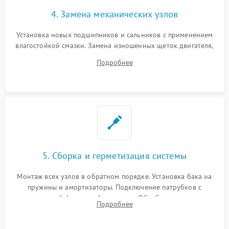
4. Замена механических узлов
Установка новых подшипников и сальников с применением
влагостойкой смазки. Замена изношенных щеток двигателя,
порванного ремня привода, неисправного сливного насоса
Подробнее
или поврежденной резиновой манжеты.
5. Сборка и герметизация системы
Монтаж всех узлов в обратном порядке. Установка бака на
пружины и амортизаторы. Подключение патрубков с
надежной фиксацией хомутами. Обработка стыков
Подробнее
герметиком для предотвращения возможных протечек воды.